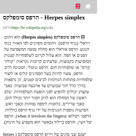
Herpes simplex - הרפס סימפלקס
/wiki/הרפס
https://he.wikipedia.org
הרפס סימפלקס (Herpes simplex)
 הוא זיהום 
ויראלי (נגיף הרפס). זיהומים מסווגים לפי האזור בגוף 
הנגוע. הרפס אוראלי הוא מחלה נפוצה המשפיעה על 
הפנים או הפה. הוא עלול לגרום לשלפוחיות קטנות 
המופיעות בקבוצות, שלעתים קרובות נקראות "קולור 
קורס" או שלפוחיות חום. הרפס גניטלי, המכונה לרוב 
הרפס, עשוי להיות בעל תסמינים קלים או ליצור 
שלפוחיות פתוחות הגורמות לכיבים קטנים; הן נרפאות 
בדרך כלל תוך שבועיים עד ארבעה שבועות. כאבי 
עקצוץ יכולים להופיע לפני הופעת השלפוחיות. שלב 
ראשון של המחלה הוא לרוב חמור יותר וכולל חום, 
כאבי שרירים, בלוטות לימפה נפוחות וכאבי ראש. 
הפרעות נוספות הנגרמות על ידי נגיף הרפס כוללות: 
הרפטי ויטלואו (when it involves the fingers), הרפס 
של העין, והרפס ביילוד (כאשר הוא משפיע על תינוק).
ישנם שני סוגים של וירוס הרפס סימפלקס (herpes 