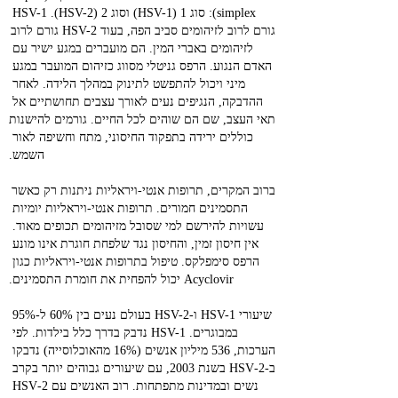
simplex): סוג 1 (HSV-1) וסוג 2 (HSV-2). HSV-1 
גורם לרוב לזיהומים סביב הפה, בעוד HSV-2 גורם לרוב 
לזיהומים באברי המין. הם מועברים במגע ישיר עם 
האדם הנגוע. הרפס גניטלי מסווג כזיהום המועבר במגע 
מיני ויכול להתפשט לתינוק במהלך הלידה. לאחר 
ההדבקה, הנגיפים נעים לאורך עצבים תחושתיים אל 
תאי העצב, שם הם שוהים לכל החיים. גורמים להישנות 
כוללים ירידה בתפקוד החיסוני, מתח וחשיפה לאור 
השמש.
ברוב המקרים, תרופות אנטי‑ויראליות ניתנות רק כאשר 
התסמינים חמורים. תרופות אנטי‑ויראליות יומיות 
עשויות להירשם למי שסובל מזיהומים תכופים מאוד. 
אין חיסון זמין, והחיסון נגד שלפחת חוגרת אינו מונע 
הרפס סימפלקס. טיפול בתרופות אנטי‑ויראליות כגון 
Acyclovir יכול להפחית את חומרת התסמינים.
שיעורי HSV-1 ו‑HSV-2 בעולם נעים בין 60% ל‑95% 
במבוגרים. HSV-1 נדבק בדרך כלל בילדות. לפי 
הערכות, 536 מיליון אנשים (16% מהאוכלוסייה) נדבקו 
ב‑HSV‑2 בשנת 2003, עם שיעורים גבוהים יותר בקרב 
נשים ובמדינות מתפתחות. רוב האנשים עם HSV‑2 