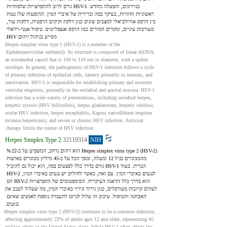
בנוירונים, והפעלה מחדש. HSV-1 גורם לרוב להתפרצויות שלפוחיות 
ראשוניות וחוזרות, בעיקר בפה וברירית של איברי המין. ההופעות שלו נעות 
בין הרפס אורולביאלי למצבים שונים כגון דלקת זקיקים הרפטית, דלקות עור, 
מעורבות עיניים, ומקרים חמורים כמו הרפס אנצפליטיס. טיפול אנטי‑ויראלי 
מסייע בניהול זיהום HSV.
Herpes simplex virus type 1 (HSV-1) is a member of the 
Alphaherpesviridae subfamily. Its structure is composed of linear dsDNA, 
an icosahedral capsid that is 100 to 110 nm in diameter, with a spikey 
envelope. In general, the pathogenesis of HSV-1 infection follows a cycle 
of primary infection of epithelial cells, latency primarily in neurons, and 
reactivation. HSV-1 is responsible for establishing primary and recurrent 
vesicular eruptions, primarily in the orolabial and genital mucosa. HSV-1 
infection has a wide variety of presentations, including orolabial herpes, 
herpetic sycosis (HSV folliculitis), herpes gladiatorum, herpetic whitlow, 
ocular HSV infection, herpes encephalitis, Kaposi varicelliform eruption 
(eczema herpeticum), and severe or chronic HSV infection. Antiviral 
therapy limits the course of HSV infection.
Herpes Simplex Type 2
32119314
NIH
Herpes simplex virus type 2 (HSV-2) הוא זיהום נרחב, המשפיע על כ‑22 % 
מהמבוגרים בגיל 12 ומעלה, ובסך הכל על כ‑45 מיליון מבוגרים בארצות 
הברית. בעוד HSV-1 גורם בדרך כלל לפצעים בפה, הוא יכול גם להוביל 
לנגעים באיברי המין. עם זאת, כאשר לחולים יש נגעים באיברי המין, HSV-2 
הוא בדרך כלל הדאגה העיקרית. הסימפטומים של התפרצויות HSV-2 הם 
לעתים קרובות מעורפלים, כגון גירוד וגירוי באיברי המין, מה שעלול לעכב את 
האבחנה והטיפול. עיכוב זה עלול לגרום להעברה נוספת לאנשים שאינם 
נגועים.
Herpes simplex virus type 2 (HSV-2) continues to be a common infection, 
affecting approximately 22% of adults ages 12 and older, representing 45 
million adults in the United States alone. While HSV-1 often affects the 