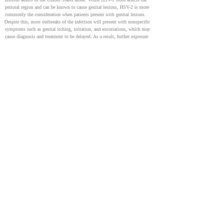
perioral region and can be known to cause genital lesions, HSV-2 is more 
commonly the consideration when patients present with genital lesions. 
Despite this, most outbreaks of the infection will present with nonspecific 
symptoms such as genital itching, irritation, and excoriations, which may 
cause diagnosis and treatment to be delayed. As a result, further exposure 
to uninfected individuals may occur.
Prevention and Treatment of Neonatal Herpes Simplex
Virus Infection
32044154
NIH
Herpes simplex virus (HSV) גורם בדרך כלל לזיהומים כגון הרפס גניטלי 
וכוויות קור אצל בני נוער ומבוגרים. כאשר HSV מדביק תינוק במהלך 4‑6 
השבועות הראשונים לחייו, זה יכול לגרום למחלה קשה עם השלכות חמורות. 
אבחון מהיר של זיהום HSV אצל יילודים הוא חיוני כדי למנוע החמרה של 
המחלה ולמנוע בעיות נוירולוגיות (אפילו מוות).
Herpes simplex virus (HSV), a member of the Herpesviridae family, is a 
well-known cause of infections including genital herpes and herpes labialis 
in the adolescent and adult population. Transmission of HSV infection to 
an infant during the first 4-6 weeks of life can lead to devastating disease 
with the potential for poor outcomes. Early diagnosis is imperative when 
evaluating neonatal HSV infection in order to prevent further disease 
progression, neurological complications, and even death.
Herpes simplex virus infection in pregnancy
22566740
NIH
Herpes simplex הוא זיהום נפוץ מאוד ויכול לעבור מנשים בהריון לתינוקות 
שלהן. נגיף זה עלול לגרום לבעיות בריאותיות חמורות ואף למוות בתינוקות. 
למרות שזה נדיר במהלך ההריון עצמו, הוא קורה לעתים קרובות במהלך 
הלידה. הסיכון גבוה ביותר אם האם נדבקת בשלבים מאוחרים יותר של 
ההריון. עם זאת, ניתן להפחית סיכון זה על ידי שימוש בתרופות 