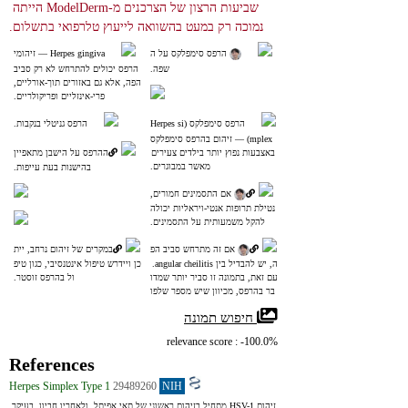
שביעות הרצון של הצרכנים מ-ModelDerm הייתה 
נמוכה רק במעט בהשוואה לייעוץ טלרפואי בתשלום.
 הרפס סימפלקס על ה
Herpes gingiva ― זיהומי
שפה.
 הרפס יכולים להתרחש לא רק סביב 
הפה, אלא גם באזורים תוך-אורליים, 
פרי-אינזליים ופריקולריים.
הרפס סימפלקס (Herpes si
הרפס גניטלי בנקבות.
mplex) ― זיהום בהרפס סימפלקס
 באצבעות נפוץ יותר בילדים צעירים 
ההרפס על הישבן מתאפיין
מאשר במבוגרים.
 בהישנות בעת עייפות.
 אם התסמינים חמורים,
 נטילת תרופות אנטי‑ויראליות יכולה 
להקל משמעותית על התסמינים.
 אם זה מתרחש סביב הפ
במקרים של זיהום נרחב, יית
ה, יש להבדיל בין angular cheilitis. 
כן ויידרש טיפול אינטנסיבי, כגון טיפ
עם זאת, בתמונה זו סביר יותר שמדו
ול בהרפס זוסטר.
בר בהרפס, מכיוון שיש מספר שלפו
חיות קטנות סביב הפה.
 חיפוש תמונה
relevance score : -100.0%
References
Herpes Simplex Type 1
29489260
NIH
זיהום HSV-1 מתחיל בזיהום ראשוני של תאי אפיתל, ולאחריו חביון, בעיקר 