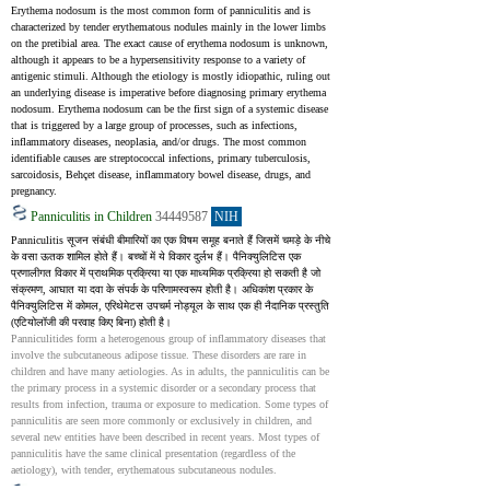
Erythema nodosum is the most common form of panniculitis and is 
characterized by tender erythematous nodules mainly in the lower limbs 
on the pretibial area. The exact cause of erythema nodosum is unknown, 
although it appears to be a hypersensitivity response to a variety of 
antigenic stimuli. Although the etiology is mostly idiopathic, ruling out 
an underlying disease is imperative before diagnosing primary erythema 
nodosum. Erythema nodosum can be the first sign of a systemic disease 
that is triggered by a large group of processes, such as infections, 
inflammatory diseases, neoplasia, and/or drugs. The most common 
identifiable causes are streptococcal infections, primary tuberculosis, 
sarcoidosis, Behçet disease, inflammatory bowel disease, drugs, and 
pregnancy.
Panniculitis in Children
34449587
NIH
Panniculitis सूजन संबंधी बीमारियों का एक विषम समूह बनाते हैं जिसमें चमड़े के नीचे 
के वसा ऊतक शामिल होते हैं। बच्चों में ये विकार दुर्लभ हैं। पैनिक्युलिटिस एक 
प्रणालीगत विकार में प्राथमिक प्रक्रिया या एक माध्यमिक प्रक्रिया हो सकती है जो 
संक्रमण, आघात या दवा के संपर्क के परिणामस्वरूप होती है। अधिकांश प्रकार के 
पैनिक्युलिटिस में कोमल, एरिथेमेटस उपचर्म नोड्यूल के साथ एक ही नैदानिक ​​​​प्रस्तुति 
(एटियोलॉजी की परवाह किए बिना) होती है।
Panniculitides form a heterogenous group of inflammatory diseases that 
involve the subcutaneous adipose tissue. These disorders are rare in 
children and have many aetiologies. As in adults, the panniculitis can be 
the primary process in a systemic disorder or a secondary process that 
results from infection, trauma or exposure to medication. Some types of 
panniculitis are seen more commonly or exclusively in children, and 
several new entities have been described in recent years. Most types of 
panniculitis have the same clinical presentation (regardless of the 
aetiology), with tender, erythematous subcutaneous nodules.