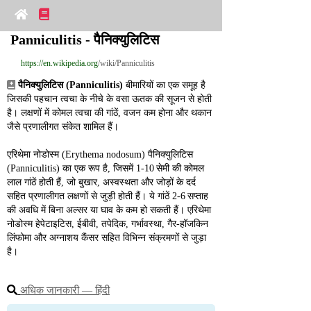
Panniculitis - पैनिक्युलिटिस
https://en.wikipedia.org
/wiki/Panniculitis
पैनिक्युलिटिस (Panniculitis)
 बीमारियों का एक समूह है 
जिसकी पहचान त्वचा के नीचे के वसा ऊतक की सूजन से होती 
है। लक्षणों में कोमल त्वचा की गांठें, वजन कम होना और थकान 
जैसे प्रणालीगत संकेत शामिल हैं।
एरिथेमा नोडोस्म (Erythema nodosum) पैनिक्युलिटिस 
(Panniculitis) का एक रूप है, जिसमें 1‑10 सेमी की कोमल 
लाल गांठें होती हैं, जो बुखार, अस्वस्थता और जोड़ों के दर्द 
सहित प्रणालीगत लक्षणों से जुड़ी होती हैं। ये गांठें 2‑6 सप्ताह 
की अवधि में बिना अल्सर या घाव के कम हो सकती हैं। एरिथेमा 
नोडोस्म हेपेटाइटिस, ईबीवी, तपेदिक, गर्भावस्था, गैर‑हॉजकिन 
लिंफोमा और अग्नाशय कैंसर सहित विभिन्न संक्रमणों से जुड़ा 
है।
अधिक जानकारी ― हिंदी