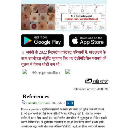
☆ जर्मनी से 2022 स्टिफ्टंग वारंटेस्ट परिणामों में, मॉडलडर्म के 
साथ उपभोक्ता संतुष्टि भुगतान किए गए टेलीमेडिसिन परामर्श की 
तुलना में केवल थोड़ी कम थी।
गंभीर 'पस्टुलर सोरायसिस'।
 छवि खोजो
relevance score : -100.0%
References
Pustular Psoriasis
30725687
NIH
Pustular psoriasis प्रतिरक्षा प्रणाली के कारण होने वाली एक दुर्लभ त्वचा की स्थिति 
है, जो लाल धब्बों पर पीले रंग के फुंसियों के रूप में दिखाई देती है, और यह प्रत्येक 
व्यक्ति में अलग दिख सकती है। यह नियमित सोरायसिस से जुड़ा हुआ है, लेकिन इसकी 
अपनी विशेषताएँ हैं। ये फुंसी फैल सकती हैं या एक ही क्षेत्र में रह सकती हैं और इनमें 
आमतौर पर बहुत सारी श्वेत रक्त कोशिकाएँ होती हैं। सूखे, पपड़ीदार धब्बों वाले सामान्य 