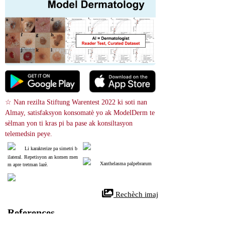
☆ Nan rezilta Stiftung Warentest 2022 ki soti nan 
Almay, satisfaksyon konsomatè yo ak ModelDerm te 
sèlman yon ti kras pi ba pase ak konsiltasyon 
telemedsin peye.
Li karakterize pa simetri b
ilateral. Repetisyon an komen men
Xanthelasma palpebrarum
m apre tretman lazè.
 Rechèch imaj
References
Xanthelasma Palpebrarum
30285396
NIH