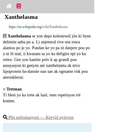
Xanthelasma
https://en.wikipedia.org
/wiki/Xanthelasma
Xanthelasma
 se yon depo kolestewòl jòn ki byen 
delimite anba po a. Li anjeneral rive sou oswa 
alantou po je yo. Pandan ke yo pa ni danjere pou po 
a ni fè mal, ti kwasans sa yo ka defigire epi yo ka 
retire. Gen yon kantite prèv k ap grandi pou 
asosyasyon ki genyen ant xanthelasma ak nivo 
lipoprotein ba-dansite nan san ak ogmante risk pou 
ateroskleroz.
○ 
Tretman
Ti blesi yo ka trete ak lazè, men repetisyon trè 
komen.
Plis enfomasyon ― Kreyòl ayisyen