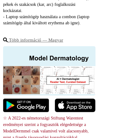
pékek és szakácsok (kar, arc) foglalkozási 
kockázatai.
- Laptop számítógép használata a combon (laptop 
számítógép által kiváltott erythema ab igne).
Több információ ― Magyar
☆ A 2022-es németországi Stiftung Warentest 
eredményei szerint a fogyasztók elégedettsége a 
ModelDermmel csak valamivel volt alacsonyabb, 
mint a fizetős távorvoslási konzultációkkal.