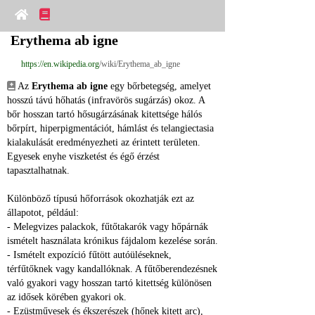
Erythema ab igne
https://en.wikipedia.org
/wiki/Erythema_ab_igne
 Az 
Erythema ab igne
 egy bőrbetegség, amelyet 
hosszú távú hőhatás (infravörös sugárzás) okoz. A 
bőr hosszan tartó hősugárzásának kitettsége hálós 
bőrpírt, hiperpigmentációt, hámlást és telangiectasia 
kialakulását eredményezheti az érintett területen. 
Egyesek enyhe viszketést és égő érzést 
tapasztalhatnak.
Különböző típusú hőforrások okozhatják ezt az 
állapotot, például:
- Melegvizes palackok, fűtőtakarók vagy hőpárnák 
ismételt használata krónikus fájdalom kezelése során.
- Ismételt expozíció fűtött autóüléseknek, 
térfűtőknek vagy kandallóknak. A fűtőberendezésnek 
való gyakori vagy hosszan tartó kitettség különösen 
az idősek körében gyakori ok.
- Ezüstművesek és ékszerészek (hőnek kitett arc), 