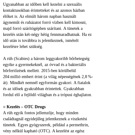
Ugyanabban az időben kell kezelni a szexuális 
kontaktusokban érintetteket és az azonos házban 
élőket is. Az elmúlt három napban használt 
ágyneműt és ruházatot forró vízben kell kimosni, 
majd forró szárítógépben szárítani. A tünetek a 
kezelés után két‑négy hétig fennmaradhatnak. Ha ez 
idő után is továbbra is jelentkeznek, ismételt 
kezelésre lehet szükség.
A rüh (Scabies) a három leggyakoribb bőrbetegség 
egyike a gyermekeknél, az óvvad és a bakteriális 
bőrfertőzések mellett. 2015‑ben körülbelül 
204 millió embert érint (a világ népességének 2,8 %-
át). Mindkét nemnél egyformán gyakori. A fiatalok 
és az idősek gyakrabban érintettek. Gyakrabban 
fordul elő a fejlődő világban és a trópusi éghajlaton.
○ 
Kezelés – OTC Drugs
A rüh egyik fontos jellemzője, hogy minden 
családtagnál egyidejűleg jelentkeznek a viszketési 
tünetek. Egyes gyógyszerek, például a permethrin, 
vény nélkül kapható (OTC). A kezelést az egész 