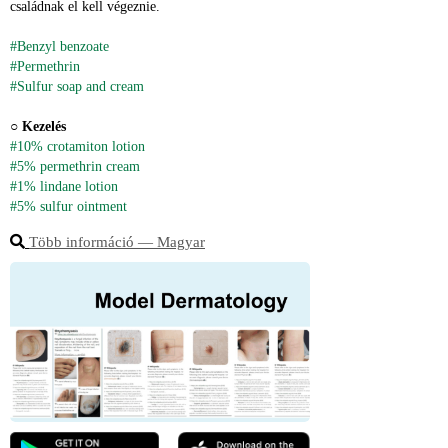
családnak el kell végeznie.
#Benzyl benzoate
#Permethrin
#Sulfur soap and cream
○ 
Kezelés
#10% crotamiton lotion
#5% permethrin cream
#1% lindane lotion
#5% sulfur ointment
Több információ ― Magyar