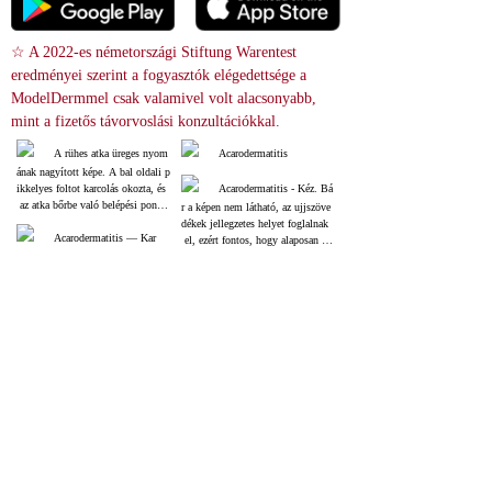
☆ A 2022-es németországi Stiftung Warentest 
eredményei szerint a fogyasztók elégedettsége a 
ModelDermmel csak valamivel volt alacsonyabb, 
mint a fizetős távorvoslási konzultációkkal.
A rühes atka üreges nyom
Acarodermatitis
ának nagyított képe. A bal oldali p
ikkelyes foltot karcolás okozta, és
Acarodermatitis - Kéz. Bá
 az atka bőrbe való belépési pontjá
r a képen nem látható, az ujjszöve
t jelzi. Az atka a jobb felső sarokb
dékek jellegzetes helyet foglalnak
an fúródott be.
Acarodermatitis ― Kar
 el, ezért fontos, hogy alaposan ell
enőrizze az ujjai között.
Azt is ellenőriznie kell, ni
ncsenek-e hasonló elváltozások az
 ujjai között vagy a mellei alatt. A
zt is fontos ellenőrizni, hogy a csa
ládjában valaki nem tapasztal-e vis
 Képkeresés
zketést.
relevance score : -100.0%
References
Scabies
31335026
NIH
A Scabies egy fertőző bőrbetegség, amelyet egy apró atka okoz. Az atka a 
bőrbe fúródik, és intenzív viszketést vált ki, különösen éjszaka. 