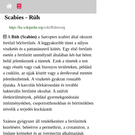
Scabies - Rüh
https://hu.wikipedia.org
/wiki/Rühösség
 A 
Rüh (Scabies)
 a 
Sarcoptes scabiei
 által okozott 
fertőző bőrfertőzés. A leggyakoribb tünet a súlyos 
viszketés és a pattanásszerű kiütés. Egy első fertőzés 
esetén a fertőzött személynél általában két‑hat héten 
belül jelentkeznek a tünetek. Ezek a tünetek a test 
nagy részén vagy csak bizonyos területeken, például 
a csuklón, az ujjak között vagy a derékvonal mentén 
jelentkezhetnek. A viszketés gyakran rosszabb 
éjszaka. A karcolás bőrkárosodást és további 
bakteriális fertőzést okozhat. A zsúfolt 
életkörülmények, például gyermekgondozási 
intézményekben, csoportotthonokban és börtönökben 
növelik a terjedés kockázatát.
Számos gyógyszer áll rendelkezésre a fertőzöttek 
kezelésére, beleértve a permethrin, a crotamiton, a 
lindane krémeket és az ivermectin alkalmazását. 