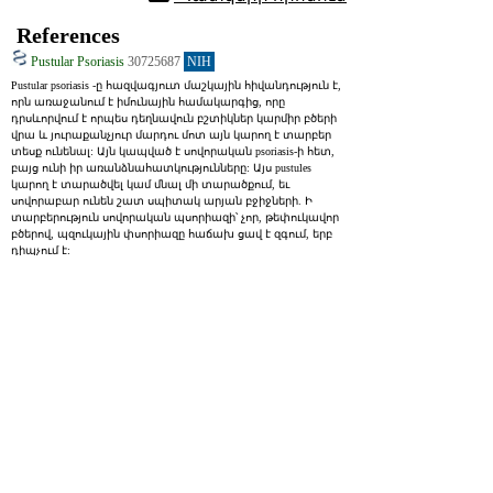
References
Pustular Psoriasis
30725687
NIH
Pustular psoriasis -ը հազվագյուտ մաշկային հիվանդություն է, 
որն առաջանում է իմունային համակարգից, որը 
դրսևորվում է որպես դեղնավուն բշտիկներ կարմիր բծերի 
վրա և յուրաքանչյուր մարդու մոտ այն կարող է տարբեր 
տեսք ունենալ: Այն կապված է սովորական psoriasis-ի հետ, 
բայց ունի իր առանձնահատկությունները: Այս pustules 
կարող է տարածվել կամ մնալ մի տարածքում, եւ 
սովորաբար ունեն շատ սպիտակ արյան բջիջների. Ի 
տարբերություն սովորական պսորիազի՝ չոր, թեփուկավոր 
բծերով, պզուկային փսորիազը հաճախ ցավ է զգում, երբ 
դիպչում է:
Pustular psoriasis is a rare, immune-mediated systemic skin disorder 
characterized by yellowish pustules on an erythematous base with a variety 
of clinical presentations and distribution patterns. Pustular psoriasis is 
considered a variant of psoriasis vulgaris. The pustules can be widespread 
or localized and are characterized by a sterile predominantly neutrophilic 
infiltrate. Unlike chronic plaque psoriasis (the most common variant of 
psoriasis vulgaris), lesions of pustular psoriasis are often tender to 
palpation.
Generalized Pustular Psoriasis
29630241
NIH
Pustular psoriasis -ը պսորիազի հազվադեպ և ծանր տեսակ է: 
Այն բնութագրվում է տարբեր նախշերով ստերիլ 
պզուկների զարգացմամբ։ Խոշորացվում են 
հիվանդության հիմնական հատկանիշները. 