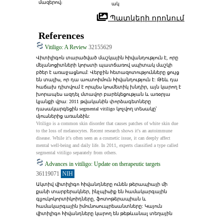
ը ֆոտոթերապիան կամ լ
մազերով։
ակ
ազերային բուժումն է (էքսի
մեր) շաբաթական 2-3 անգ
 Պատկերի որոնում
ամ առնվազն 1 տարի։ Եթե 
​​դուք չեք կարող հաճախակ
References
ի գնալ հիվանդանոց ֆինա
նսական պատճառներով կ
Vitiligo: A Review
32155629
ամ զբաղված լինելու պատ
Վիտիլիգոն տարածված մաշկային հիվանդություն է, որը 
ճառով, կարող եք փորձել ֆ
մելանոցիտների կորստի պատճառով սպիտակ մաշկի 
ոտոթերապիայի մեքենա,
բծեր է առաջացնում: Վերջին հետազոտությունները ցույց 
 որը հաստատված է տնայ
են տալիս, որ դա աուտոիմուն հիվանդություն է: Թեև դա 
ին օգտագործման համար:
հաճախ դիտվում է որպես կոսմետիկ խնդիր, այն կարող է 
խորապես ազդել մտավոր բարեկեցության և առօրյա 
կյանքի վրա: 2011 թվականին փորձագետները 
դասակարգեցին segmental vitiligo կոչվող տեսակը՝ 
մյուսներից առանձին:
Vitiligo is a common skin disorder that causes patches of white skin due 
to the loss of melanocytes. Recent research shows it's an autoimmune 
disease. While it's often seen as a cosmetic issue, it can deeply affect 
mental well-being and daily life. In 2011, experts classified a type called 
segmental vitiligo separately from others.
Advances in vitiligo: Update on therapeutic targets
36119071
NIH
Ակտիվ վիտիլիգո հիվանդները ունեն թերապիայի մի 
քանի տարբերակներ, ինչպիսիք են համակարգային 
գլյուկոկորտիկոիդները, ֆոտոթերապիան և 
համակարգային իմունոսուպրեսանտները: Կայուն 
վիտիլիգո հիվանդները կարող են թեթևանալ տեղային 