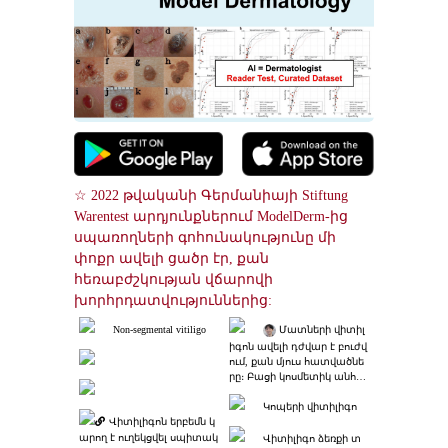
☆ 2022 թվականի Գերմանիայի Stiftung 
Warentest արդյունքներում ModelDerm-ից 
սպառողների գոհունակությունը մի 
փոքր ավելի ցածր էր, քան 
հեռաբժշկության վճարովի 
խորհրդատվություններից:
Non-segmental vitiligo
 Մատների վիտիլ
իգոն ավելի դժվար է բուժվ
ում, քան մյուս հատվածնե
րը։ Բացի կոսմետիկ անհր
ապույր լինելուց, վիտիլիգո
ն նորմալ է և վարակիչ չէ:
Կոպերի վիտիլիգո
Վիտիլիգոն երբեմն կ
 Մաշկաբանության մեջ ամ
ենաարդյունավետ բուժում
արող է ուղեկցվել սպիտակ 
Վիտիլիգո ձեռքի տ