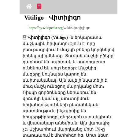
Vitiligo - Վիտիլիգո
https://hy.wikipedia.org
/wiki/Վիտիլիգո
Վիտիլիգո (Vitiligo)
 -ն երկարատև 
մաշկային հիվանդություն է, որը 
բնութագրվում է մաշկի բծերը կորցնելով 
իրենց պիգմենտը: Տուժած մաշկի բծերը 
դառնում են սպիտակ և սովորաբար 
ունենում են սուր եզրեր: Մաշկից 
մազերը նույնպես կարող են 
սպիտականալ։ Այն ավելի նկատելի է 
մուգ մաշկ ունեցող մարդկանց մոտ։ 
Ռիսկի գործոնները ներառում են 
վիճակի կամ այլ աուտոիմուն 
հիվանդությունների ընտանեկան 
պատմություն, ինչպիսիք են 
հիպերթիրեոզը, գեղձային ալոպեկիան 
և վնասակար անեմիան: Այն վարակիչ 
չէ։ Աշխարհում մարդկանց մոտ 1%-ը 
տառապում է վիտիլիգոյից։ Մոտ կեսը 