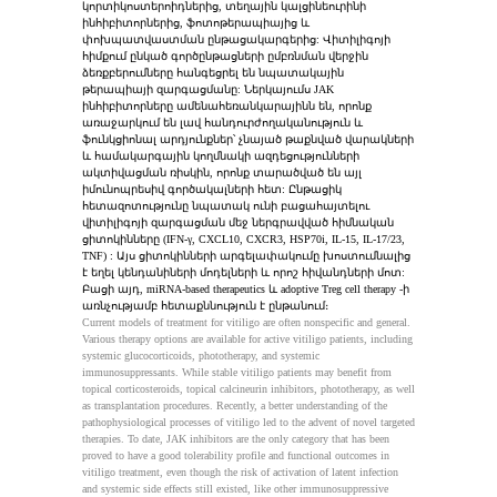
կորտիկոստերոիդներից, տեղային կալցինեուրինի 
ինհիբիտորներից, ֆոտոթերապիայից և 
փոխպատվաստման ընթացակարգերից: Վիտիլիգոյի 
հիմքում ընկած գործընթացների ըմբռնման վերջին 
ձեռքբերումները հանգեցրել են նպատակային 
թերապիայի զարգացմանը: Ներկայումս JAK 
ինհիբիտորները ամենահեռանկարայինն են, որոնք 
առաջարկում են լավ հանդուրժողականություն և 
ֆունկցիոնալ արդյունքներ՝ չնայած թաքնված վարակների 
և համակարգային կողմնակի ազդեցությունների 
ակտիվացման ռիսկին, որոնք տարածված են այլ 
իմունոպրեսիվ գործակալների հետ: Ընթացիկ 
հետազոտությունը նպատակ ունի բացահայտելու 
վիտիլիգոյի զարգացման մեջ ներգրավված հիմնական 
ցիտոկինները (IFN-γ, CXCL10, CXCR3, HSP70i, IL-15, IL-17/23, 
TNF) : Այս ցիտոկինների արգելափակումը խոստումնալից 
է եղել կենդանիների մոդելների և որոշ հիվանդների մոտ: 
Բացի այդ, miRNA-based therapeutics և adoptive Treg cell therapy -ի 
առնչությամբ հետաքննություն է ընթանում։
Current models of treatment for vitiligo are often nonspecific and general. 
Various therapy options are available for active vitiligo patients, including 
systemic glucocorticoids, phototherapy, and systemic 
immunosuppressants. While stable vitiligo patients may benefit from 
topical corticosteroids, topical calcineurin inhibitors, phototherapy, as well 
as transplantation procedures. Recently, a better understanding of the 
pathophysiological processes of vitiligo led to the advent of novel targeted 
therapies. To date, JAK inhibitors are the only category that has been 
proved to have a good tolerability profile and functional outcomes in 
vitiligo treatment, even though the risk of activation of latent infection 
and systemic side effects still existed, like other immunosuppressive 