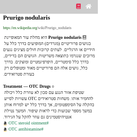
Prurigo nodularis
https://en.wikipedia.org
/wiki/Prurigo_nodularis
Prurigo nodularis
 היא מחלת עור המאופיינת 
בגושים פרוריטיים (מגרדים) המופיעים בדרך כלל על 
הידיים או הרגליים. לעתים קרובות חולים מציגים נגעים 
מרובים שנגרמו כתוצאה משריטות. הגושים הם בדידים, 
בדרך כלל סימטריים, היפרפיגמטיים ומוצקים. בדרך 
כלל, גושים אלה הם פרוריטיים מאוד ומטופלים רק 
בעזרת סטרואידים.
Treatment ― OTC Drugs
○ 
שטיפת אזור הנגע עם סבון לא עוזרת כלל ויכולה 
להחמיר אותו. משחות סטרואידים OTC עשויות לסייע 
בהקלה על הסימפטומים, אך בדרך כלל יש למרוח אותן 
במשך מספר שבועות כדי לראות שיפור. המשך נטילת 
אנטיהיסטמינים גם עוזר להקל על הגירוד.
#OTC steroid ointment
#OTC antihistamine