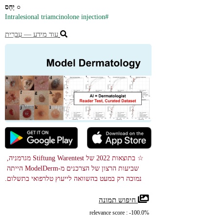
○ 
יַחַס
#Intralesional triamcinolone injection
עוד מידע ― עִברִית
☆ בתוצאות 2022 של Stiftung Warentest מגרמניה, 
שביעות הרצון של הצרכנים מ-ModelDerm הייתה 
נמוכה רק במעט בהשוואה לייעוץ טלרפואי בתשלום.
 חיפוש תמונה
relevance score : -100.0%