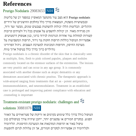
References
Prurigo Nodularis
29083653
NIH
Prurigo nodularis הוא מצב עור מתמשך המאופיין במספר רב של בליטות 
ובגבשושיות מוצקות, הנמצאות בדרך כלל בחלקים החיצוניים של הידיים 
והרגליים. הבליטות הללו יכולות להשתנות בצבעים שונים, מבשר ועד ורוד, 
והן מגרדות מאוד. הן יכולות להשפיע על אנשים בכל גיל ולעיתים קרובות 
קשורות למחלות עור אחרות הגורמות לגירוד כרוני, כגון אטופיק דרמטיטיס. 
אפשרויות הטיפול כוללות תרופות חזקות נגד גירוד, תרופות המשפיעות על 
מערכת החיסון, ותרופות המכוונות למערכת העצבים. ניהול הפרוריגו 
נודולריס כרוך בדרך כלל בטיפול ארוך טווח.
Prurigo nodularis is a chronic disorder of the skin that is classically seen 
as multiple, firm, flesh to pink colored papules, plaques and nodules 
commonly located on the extensor surfaces of the extremities. The lesions 
are very pruritic and can occur in any age group. It is commonly 
associated with another disease such as atopic dermatitis or any 
dermatoses associated with chronic pruritus. The therapeutic approach is 
wide-arrayed ranging from treatments that act as - potent antipruritics, 
immunomodulators, and neuromodulators. Treatment in an established 
case is prolonged and improving patient compliance with education and 
counseling is important.
Treatment-resistant prurigo nodularis: challenges and
solutions
30881076
NIH
הטיפול כולל בדרך כלל שימוש בקרמים או זריקות של סטרואידים על האזור 
הפגוע. במקרים חמורים או עקשניים יותר, ייתכן שיהיה צורך בטיפולים כגון 
טיפול באור או תרופות המדכאות את המערכת החיסונית. תלידומיד 
ולנלידומיד הן אפשרויות למקרים חמורים, אך הן עלולות לגרום לתופעות 
לוואי חמורות. טיפולים חדשים יותר (opioid receptor antagonists, 