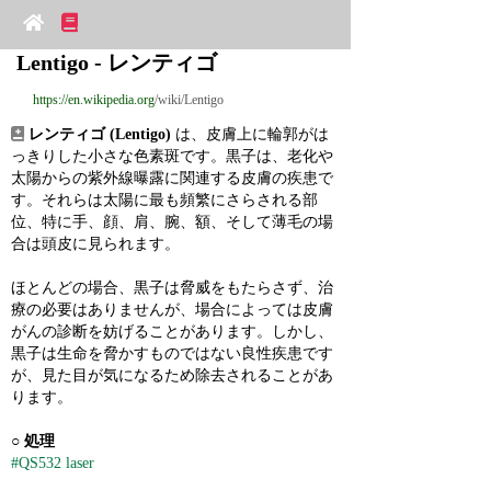
Lentigo - レンティゴ
https://en.wikipedia.org
/wiki/Lentigo
レンティゴ (Lentigo)
 は、皮膚上に輪郭がは
っきりした小さな色素斑です。黒子は、老化や
太陽からの紫外線曝露に関連する皮膚の疾患で
す。それらは太陽に最も頻繁にさらされる部
位、特に手、顔、肩、腕、額、そして薄毛の場
合は頭皮に見られます。
ほとんどの場合、黒子は脅威をもたらさず、治
療の必要はありませんが、場合によっては皮膚
がんの診断を妨げることがあります。しかし、
黒子は生命を脅かすものではない良性疾患です
が、見た目が気になるため除去されることがあ
ります。
○ 
処理
#QS532 laser