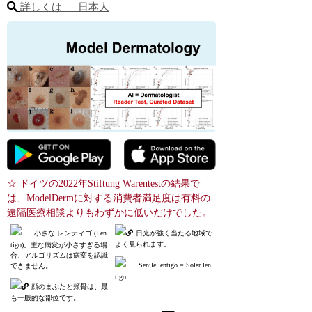
詳しくは ― 日本人
☆ ドイツの2022年Stiftung Warentestの結果で
は、ModelDermに対する消費者満足度は有料の
遠隔医療相談よりもわずかに低いだけでした。
小さな レンティゴ (Len
日光が強く当たる地域で
よく見られます。
tigo)。主な病変が小さすぎる場
合、アルゴリズムは病変を認識
Senile lentigo = Solar len
できません。
tigo
顔のまぶたと頬骨は、最
も一般的な部位です。