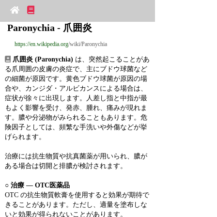
Paronychia - 爪囲炎
https://en.wikipedia.org
/wiki/Paronychia
爪囲炎 (Paronychia)
 は、突然起こることがあ
る爪周囲の皮膚の炎症で、主にブドウ球菌など
の細菌が原因です。黄色ブドウ球菌が原因の場
合や、カンジダ・アルビカンスによる場合は、
症状が徐々に出現します。人差し指と中指が最
もよく影響を受け、発赤、腫れ、痛みが現れま
す。膿や分泌物がみられることもあります。危
険因子としては、頻繁な手洗いや外傷などが挙
げられます。
治療には抗生物質や抗真菌薬が用いられ、膿が
ある場合は切開と排膿が検討されます。
○ 
治療 ― OTC医薬品
OTC の抗生物質軟膏を使用すると効果が期待で
きることがあります。ただし、適量を塗布しな
いと効果が得られないことがあります。