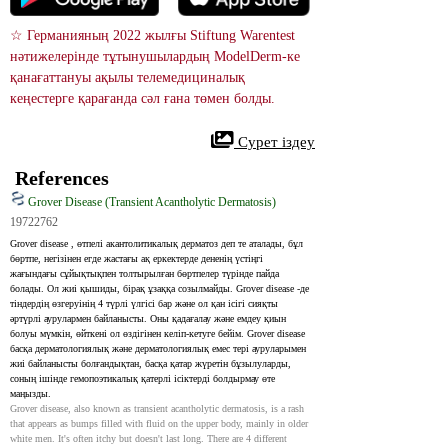
☆ Германияның 2022 жылғы Stiftung Warentest 
нәтижелерінде тұтынушылардың ModelDerm-ке 
қанағаттануы ақылы телемедициналық 
кеңестерге қарағанда сәл ғана төмен болды.
 Сурет іздеу
References
Grover Disease (Transient Acantholytic Dermatosis)
19722762
Grover disease , өтпелі акантолитикалық дерматоз деп те аталады, бұл 
бөртпе, негізінен егде жастағы ақ еркектерде дененің үстіңгі 
жағындағы сұйықтықпен толтырылған бөртпелер түрінде пайда 
болады. Ол жиі қышиды, бірақ ұзаққа созылмайды. Grover disease -де 
тіндердің өзгеруінің 4 түрлі үлгісі бар және ол қан ісігі сияқты 
әртүрлі аурулармен байланысты. Оны қадағалау және емдеу қиын 
болуы мүмкін, өйткені ол өздігінен келіп-кетуге бейім. Grover disease 
басқа дерматологиялық және дерматологиялық емес тері ауруларымен 
жиі байланысты болғандықтан, басқа қатар жүретін бұзылуларды, 
соның ішінде гемопоэтикалық қатерлі ісіктерді болдырмау өте 
маңызды.
Grover disease, also known as transient acantholytic dermatosis, is a rash 
that appears as bumps filled with fluid on the upper body, mainly in older 
white men. It's often itchy but doesn't last long. There are 4 different 