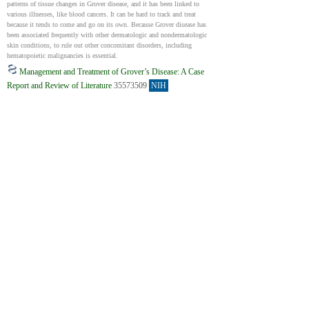
patterns of tissue changes in Grover disease, and it has been linked to 
various illnesses, like blood cancers. It can be hard to track and treat 
because it tends to come and go on its own. Because Grover disease has 
been associated frequently with other dermatologic and nondermatologic 
skin conditions, to rule out other concomitant disorders, including 
hematopoietic malignancies is essential.
Management and Treatment of Grover’s Disease: A Case
Report and Review of Literature
35573509
NIH
Бұл есепте соңғы үш-төрт ай бойы кеудесінде бөртпе пайда болған 80 
жастағы ақ адамда сирек кездесетін Grover's disease оқиғасы 
талқыланады. Анамнезінде жоғары қан қысымы, жоғары холестерин, 
тізе буынының артриті, созылмалы қышқыл рефлюксі, жүрек соғу 
жиілігі, бұрын қуық асты безінің қатерлі ісігі және мазасыз аяқ 
синдромы бар. Бастапқыда оның денесінің үстіңгі бөлігінде қышитын, 
қызарған, бұдырлы бөртпе пайда болды. Түрлі кремдер мен 
лосьондарды қолданғанына қарамастан, оның белгілері айтарлықтай 
жақсарған жоқ. Дерматологқа қаралып, тері биопсиясынан кейін 
Grover's disease диагнозы расталды. Содан кейін ол екі апта бойы 
стероидты креммен емделді.
This case report details a rare case of Grover's disease in an 80-year-old 
Caucasian male complaining of a rash across his chest over the last three 
to four months. The patient has a past medical history of essential 
hypertension, hyperlipidemia, osteoarthritis of the knee, chronic 
gastroesophageal reflux disease (GERD), supraventricular tachycardia, 
status post prostate cancer, and restless legs syndrome. During his initial 
evaluation, he was found to have a pruritic, erythematous, papular rash 
most notably along his upper trunk and chest. The patient utilized 
multiple lotions, emollients, and anti-itch creams with minimal relief of 
his symptoms and presentation. Following a referral to Dermatology, a 