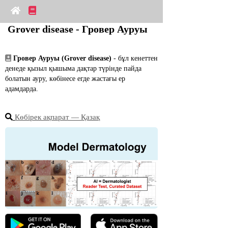
Grover disease - Гровер Ауруы
Гровер Ауруы (Grover disease)
 - бұл кенеттен 
денеде қызыл қышыма дақтар түрінде пайда 
болатын ауру, көбінесе егде жастағы ер 
адамдарда.
Көбірек ақпарат ― Қазақ