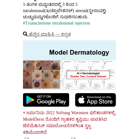
1‑ತಿಂಗಳ ಮಧ್ಯಂತರದಲ್ಲಿ 3 ರಿಂದ 5 
intralesional(ಇಂಟ್ರಾಲೇಶನಲ್) steroid(ಸ್ಟೀರಾಯ್ಡ್) 
ಚುಚ್ಚುಮದ್ದುಗಳೊಂದಿಗೆ ಸುಧಾರಿಸಬಹುದು.
#Triamcinolone intralesional injection
ಹೆಚ್ಚಿನ ಮಾಹಿತಿ ― ಕನ್ನಡ
☆ ಜರ್ಮನಿಯ 2022 Stiftung Warentest ಫಲಿತಾಂಶಗಳಲ್ಲಿ, 
ModelDerm ನೊಂದಿಗೆ ಗ್ರಾಹಕರ ತೃಪ್ತಿಯು ಪಾವತಿಸಿದ 
ಟೆಲಿಮೆಡಿಸಿನ್ ಸಮಾಲೋಚನೆಗಳಿಗಿಂತ ಸ್ವಲ್ಪ 
ಕಡಿಮೆಯಾಗಿದೆ.