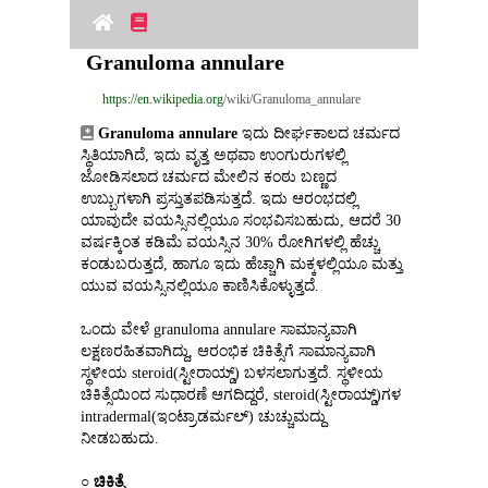
Granuloma annulare
https://en.wikipedia.org
/wiki/Granuloma_annulare
Granuloma annulare
 ಇದು ದೀರ್ಘಕಾಲದ ಚರ್ಮದ 
ಸ್ಥಿತಿಯಾಗಿದೆ, ಇದು ವೃತ್ತ ಅಥವಾ ಉಂಗುರುಗಳಲ್ಲಿ 
ಜೋಡಿಸಲಾದ ಚರ್ಮದ ಮೇಲಿನ ಕಂಠು ಬಣ್ಣದ 
ಉಬ್ಬುಗಳಾಗಿ ಪ್ರಸ್ತುತಪಡಿಸುತ್ತದೆ. ಇದು ಆರಂಭದಲ್ಲಿ 
ಯಾವುದೇ ವಯಸ್ಸಿನಲ್ಲಿಯೂ ಸಂಭವಿಸಬಹುದು, ಆದರೆ 30 
ವರ್ಷಕ್ಕಿಂತ ಕಡಿಮೆ ವಯಸ್ಸಿನ 30% ರೋಗಿಗಳಲ್ಲಿ ಹೆಚ್ಚು 
ಕಂಡುಬರುತ್ತದೆ, ಹಾಗೂ ಇದು ಹೆಚ್ಚಾಗಿ ಮಕ್ಕಳಲ್ಲಿಯೂ ಮತ್ತು 
ಯುವ ವಯಸ್ಸಿನಲ್ಲಿಯೂ ಕಾಣಿಸಿಕೊಳ್ಳುತ್ತದೆ.
ಒಂದು ವೇಳೆ granuloma annulare ಸಾಮಾನ್ಯವಾಗಿ 
ಲಕ್ಷಣರಹಿತವಾಗಿದ್ದು, ಆರಂಭಿಕ ಚಿಕಿತ್ಸೆಗೆ ಸಾಮಾನ್ಯವಾಗಿ 
ಸ್ಥಳೀಯ steroid(ಸ್ಟೀರಾಯ್ಡ್) ಬಳಸಲಾಗುತ್ತದೆ. ಸ್ಥಳೀಯ 
ಚಿಕಿತ್ಸೆಯಿಂದ ಸುಧಾರಣೆ ಆಗದಿದ್ದರೆ, steroid(ಸ್ಟೀರಾಯ್ಡ್)ಗಳ 
intradermal(ಇಂಟ್ರಾಡರ್ಮಲ್) ಚುಚ್ಚುಮದ್ದು 
ನೀಡಬಹುದು.
○ 
ಚಿಕಿತ್ಸೆ