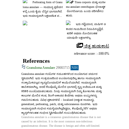
Perforating form of Granu
Tinea corporis ಮತ್ತು erythe
ma annulare centrifugum ಭೇದಾತ್ಮಕ
loma annulare ― ಸಾಮಾನ್ಯ ಪ್ರದೇಶಗ
 ರೋಗನಿರ್ಣಯ ಎಂದು ಪರಿಗಣಿಸಬ
ಳಲ್ಲಿ ಒಂದು ಕೈಯ ಬೆನ್ನಿನ ಭಾಗವಾಗಿದೆ. 
ಹುದು.
ಇದು ಸಾಮಾನ್ಯವಾಗಿ ಲಕ್ಷಣರಹಿತ ಪ
ಪೂಲ್‌ಗಳಾಗಿ ಕಾಣಿಸಿಕೊಳ್ಳುತ್ತದೆ.
ಇದು ಗಟ್ಟಿಯಾದ, ವಾರ್ಷಿಕ ಆ
ಕಾರದ ಗಾಯದಿಂದ ನಿರೂಪಿಸಲ್ಪಟ್ಟಿದೆ.
 ತುರಿಕೆ ಅಥವಾ ನೋವಿನಂತಹ
 ಯಾವುದೇ ಲಕ್ಷಣಗಳಿಲ್ಲ.
 ಚಿತ್ರ ಹುಡುಕಾಟ
relevance score : -100.0%
References
Granuloma Annulare
29083715
NIH
Granuloma annulare ಗಂಟುಗಳ ಸಮೂಹಗಳಿಂದ ಉಂಟಾಗುವ ಚರ್ಮದ 
ಸ್ಥಿತಿಯಾಗಿದೆ. ಇದು ಸಂಕ್ರಮಣದಿಂದ ಉಂಟಾಗುವುದಿಲ್ಲ ಹಾಗೂ ಸಾಮಾನ್ಯವಾಗಿ 
ಸಂಕ್ರಾಮಿಕವಲ್ಲದ ಗ್ರಾನ್ಯುಲೋಮಾಟಸ್ ಕಾಯಿಲೆಯಾಗಿದೆ. ಸಾಮಾನ್ಯವಾಗಿ 
ಹಾನಿಕರವಾಗಿಲ್ಲ, ಆದರೆ ಕೆಲವೊಮ್ಮೆ ಮೇಲಿನ ಭಾಗದಲ್ಲಿ ಸ್ವಲ್ಪ ಉರಿಯೂತ ಮತ್ತು 
ಕಿರಿಕಿರಿ ಉಂಟುಮಾಡಬಹುದು. ನೀವು ಸಾಮಾನ್ಯವಾಗಿ ನಿಮ್ಮ ತೋಳುಗಳು ಮತ್ತು 
ಕಾಲುಗಳ ಮೇಲಿನ ಕಂಠ, ರಿಂಗ್‑ಆಕಾರದ ತೇಪೆಗಳು ಅಥವಾ ಉಬ್ಬುಗಳನ್ನು 
ಗಮನಿಸಬಹುದು. ವಿವಿಧ ಪ್ರಕಾರಗಳಿವೆ – localized (ಅತ್ಯಂತ ಸಾಮಾನ್ಯ), 
generalized, perforating, patch, ಮತ್ತು subcutaneous ರೂಪಗಳು. ಇದು 
ಸಾಮಾನ್ಯವಾಗಿ ಗಂಭೀರ ಸಮಸ್ಯೆಯಾಗಿಲ್ಲದಿದ್ದರೂ, ಕೆಲವೊಮ್ಮೆ HIV ಅಥವಾ 
ಕ್ಯಾನ್ಸರ್‌ಗಳಂತಹ ಗಂಭೀರ ಸ್ಥಿತಿಗಳೊಂದಿಗೆ ಸಂಬಂಧಿಸಿರಬಹುದು.
Granuloma annulare is a cutaneous granulomatous disease that is not 
caused by an infection. It is the most common non-infectious 
granulomatous disease. The disease is benign and often self-limited. 