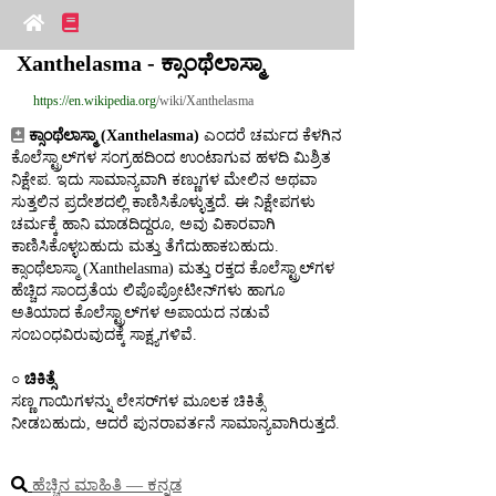
Xanthelasma - ಕ್ಸಾಂಥೆಲಾಸ್ಮಾ
https://en.wikipedia.org
/wiki/Xanthelasma
ಕ್ಸಾಂಥೆಲಾಸ್ಮಾ (Xanthelasma)
 ಎಂದರೆ ಚರ್ಮದ ಕೆಳಗಿನ 
ಕೊಲೆಸ್ಟ್ರಾಲ್‌ಗಳ ಸಂಗ್ರಹದಿಂದ ಉಂಟಾಗುವ ಹಳದಿ ಮಿಶ್ರಿತ 
ನಿಕ್ಷೇಪ. ಇದು ಸಾಮಾನ್ಯವಾಗಿ ಕಣ್ಣುಗಳ ಮೇಲಿನ ಅಥವಾ 
ಸುತ್ತಲಿನ ಪ್ರದೇಶದಲ್ಲಿ ಕಾಣಿಸಿಕೊಳ್ಳುತ್ತದೆ. ಈ ನಿಕ್ಷೇಪಗಳು 
ಚರ್ಮಕ್ಕೆ ಹಾನಿ ಮಾಡದಿದ್ದರೂ, ಅವು ವಿಕಾರವಾಗಿ 
ಕಾಣಿಸಿಕೊಳ್ಳಬಹುದು ಮತ್ತು ತೆಗೆದುಹಾಕಬಹುದು. 
ಕ್ಸಾಂಥೆಲಾಸ್ಮಾ (Xanthelasma) ಮತ್ತು ರಕ್ತದ ಕೊಲೆಸ್ಟ್ರಾಲ್‌ಗಳ 
ಹೆಚ್ಚಿದ ಸಾಂದ್ರತೆಯ ಲಿಪೊಪ್ರೋಟೀನ್‌ಗಳು ಹಾಗೂ 
ಅತಿಯಾದ ಕೊಲೆಸ್ಟ್ರಾಲ್‌ಗಳ ಅಪಾಯದ ನಡುವೆ 
ಸಂಬಂಧವಿರುವುದಕ್ಕೆ ಸಾಕ್ಷ್ಯಗಳಿವೆ.
○ 
ಚಿಕಿತ್ಸೆ
ಸಣ್ಣ ಗಾಯಿಗಳನ್ನು ಲೇಸರ್‌ಗಳ ಮೂಲಕ ಚಿಕಿತ್ಸೆ 
ನೀಡಬಹುದು, ಆದರೆ ಪುನರಾವರ್ತನೆ ಸಾಮಾನ್ಯವಾಗಿರುತ್ತದೆ.
ಹೆಚ್ಚಿನ ಮಾಹಿತಿ ― ಕನ್ನಡ