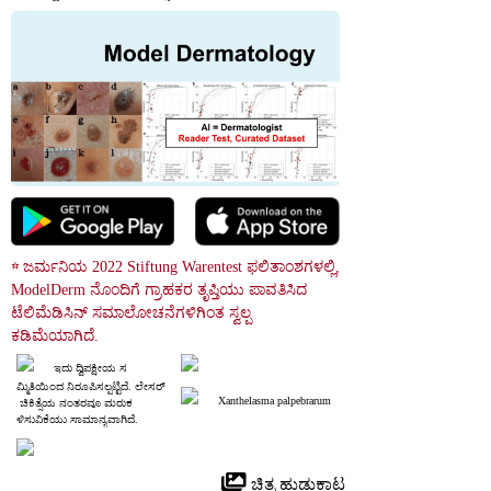
☆ ಜರ್ಮನಿಯ 2022 Stiftung Warentest ಫಲಿತಾಂಶಗಳಲ್ಲಿ, 
ModelDerm ನೊಂದಿಗೆ ಗ್ರಾಹಕರ ತೃಪ್ತಿಯು ಪಾವತಿಸಿದ 
ಟೆಲಿಮೆಡಿಸಿನ್ ಸಮಾಲೋಚನೆಗಳಿಗಿಂತ ಸ್ವಲ್ಪ 
ಕಡಿಮೆಯಾಗಿದೆ.
ಇದು ದ್ವಿಪಕ್ಷೀಯ ಸ
ಮ್ಮಿತಿಯಿಂದ ನಿರೂಪಿಸಲ್ಪಟ್ಟಿದೆ. ಲೇಸರ್
Xanthelasma palpebrarum
 ಚಿಕಿತ್ಸೆಯ ನಂತರವೂ ಮರುಕ
ಳಿಸುವಿಕೆಯು ಸಾಮಾನ್ಯವಾಗಿದೆ.
 ಚಿತ್ರ ಹುಡುಕಾಟ