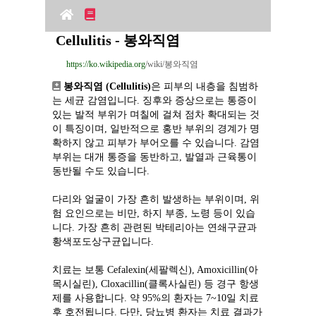
Cellulitis - 봉와직염
https://ko.wikipedia.org
/wiki/봉와직염
봉와직염 (Cellulitis)
은 피부의 내층을 침범하
는 세균 감염입니다. 징후와 증상으로는 통증이 
있는 발적 부위가 며칠에 걸쳐 점차 확대되는 것
이 특징이며, 일반적으로 홍반 부위의 경계가 명
확하지 않고 피부가 부어오를 수 있습니다. 감염 
부위는 대개 통증을 동반하고, 발열과 근육통이 
동반될 수도 있습니다.
다리와 얼굴이 가장 흔히 발생하는 부위이며, 위
험 요인으로는 비만, 하지 부종, 노령 등이 있습
니다. 가장 흔히 관련된 박테리아는 연쇄구균과 
황색포도상구균입니다.
치료는 보통 Cefalexin(세팔렉신), Amoxicillin(아
목시실린), Cloxacillin(클록사실린) 등 경구 항생
제를 사용합니다. 약 95%의 환자는 7~10일 치료 
후 호전됩니다. 다만, 당뇨병 환자는 치료 결과가 