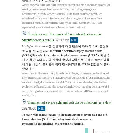
점점 더 어려워지고 있습니다.
Acute bacterial skin and skin-structure infections are a common reason for 
seeking care at acute healthcare facilities, including emergency 
departments. Staphylococcus aureus is the most common organism 
associated with these infections, and the emergence of community-
associated methicillin-resistant Staphylococcus aureus (MRSA) has 
represented a considerable challenge in their treatment.
Prevalence and Therapies of Antibiotic-Resistance in
Staphylococcus aureus
32257966
NIH
Staphylococcus aureus은 항생제에 대한 반응에 따라 두 가지 유형으
로 나눌 수 있습니다: methicillin-sensitive Staphylococcus aureus 
(MSSA)와 methicillin-resistant Staphylococcus aureus (MRSA). 지난 수
십 년 동안 박테리아의 진화와 항생제 남용으로 인해 S. aureus 약물
에 대한 내성이 증가함에 따라 전 세계적으로 MRSA 감염률이 증가
했습니다.
According to the sensitivity to antibiotic drugs, S. aureus can be divided 
into methicillin-sensitive Staphylococcus aureus (MSSA) and methicillin-
resistant Staphylococcus aureus (MRSA). In recent decades, due to the 
evolution of bacteria and the abuse of antibiotics, the drug resistance of S. 
aureus has gradually increased, the infection rate of MRSA has increased 
worldwide.
Treatment of severe skin and soft tissue infections: a review
29278528
NIH
To review the salient features of the management of severe skin and soft 
tissue infections (SSTIs), including toxic shock syndrome, 
myonecrosis/gas gangrene, and necrotizing fasciitis.