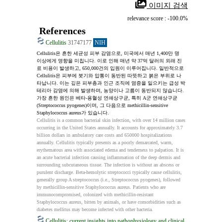
 이미지 검색
relevance score : -100.0%
References
Cellulitis
31747177
NIH
Cellulitis은 흔한 세균성 피부 감염으로, 미국에서 매년 1,400만 명 
이상에게 영향을 미칩니다. 이로 인해 매년 약 37억 달러의 외래 진
료 비용이 발생하고, 650,000건의 입원이 이루어집니다. 일반적으로 
Cellulitis은 피부에 붓기와 압통이 동반된 따뜻하고 붉은 부위로 나
타납니다. 이는 깊은 피부층과 인근 조직에 염증을 일으키는 급성 박
테리아 감염에 의해 발생하며, 농양이나 고름이 동반되지 않습니다. 
가장 흔한 원인은 베타‑용혈성 연쇄상구균, 특히 A군 연쇄상구균 
(Streptococcus pyogenes)이며, 그 다음으로 methicillin-sensitive 
Staphylococcus aureus가 있습니다.
Cellulitis is a common bacterial skin infection, with over 14 million cases 
occurring in the United States annually. It accounts for approximately 3.7 
billion dollars in ambulatory care costs and 650000 hospitalizations 
annually. Cellulitis typically presents as a poorly demarcated, warm, 
erythematous area with associated edema and tenderness to palpation. It is 
an acute bacterial infection causing inflammation of the deep dermis and 
surrounding subcutaneous tissue. The infection is without an abscess or 
purulent discharge. Beta-hemolytic streptococci typically cause cellulitis, 
generally group A streptococcus (i.e., Streptococcus pyogenes), followed 
by methicillin-sensitive Staphylococcus aureus. Patients who are 
immunocompromised, colonized with methicillin-resistant 
Staphylococcus aureus, bitten by animals, or have comorbidities such as 
diabetes mellitus may become infected with other bacteria.
Cellulitis: current insights into pathophysiology and clinical