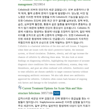
management
29219814
Cellulitis은 피부와 연조직의 세균 감염입니다. 피부 보호막이나 면
역 체계, 혈액 순환에 문제가 있을 때 발생합니다. 당뇨병, 비만 및 
노령은 이러한 부위에 영향을 미쳐 Cellulitis의 가능성을 높입니다. 
또한 Cellulitis 진단에 관한 최근 연구 결과를 살펴보면, 정맥 부전, 
습진, 심부정맥 혈전증, 통풍과 같은 질환을 봉와직염과 혼동하는 경
우가 많기 때문에 정확한 진단의 중요성이 강조됩니다. Cellulitis 치
료에 사용되는 항생제는 항생제 내성을 조장하지 않으며, 일반 박테
리아를 표적으로 삼도록 신중하게 선택됩니다. 또한 Cellulitis에 승
인된 새로운 항생제에 대해서도 언급합니다. Cellulitis의 지속적인 
위험인자와 림프계 손상으로 인해 재발하는 경우가 많습니다.
Cellulitis is a bacterial infection of the skin and soft tissues. It happens 
when there are issues with the skin's protective barrier, the immune 
system, or blood circulation. Diabetes, obesity, and old age increase the 
chances of cellulitis by affecting these areas. We also look at recent 
findings on diagnosing cellulitis, highlighting the importance of accurate 
diagnosis since conditions like venous insufficiency, eczema, deep vein 
thrombosis, and gout are often confused with cellulitis. Antibiotics used 
to treat cellulitis are chosen carefully to target common bacteria without 
encouraging antibiotic resistance. We also talk about new antibiotics 
approved for cellulitis. Cellulitis often comes back because of ongoing 
risk factors and damage to the lymphatic system..
Current Treatment Options for Acute Skin and Skin-
structure Infections
30957166
NIH
갑작스러운 세균성 피부 감염으로 인해 병원이나 응급실을 찾는 사
람들이 많아집니다. Staphylococcus aureus은 이러한 감염을 일으키는 
주요 세균이며, 일부 균주는 일반적인 항생제에 내성이 있어 치료가 