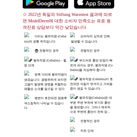
☆ 2022년 독일의 Stiftung Warentest 결과에 따르
면 ModelDerm에 대한 소비자 만족도는 유료 원
격진료 상담보다 약간 낮았습니다.
다리는 봉와직염 (Cellul
손바닥의 상처로 인해
itis)의 공통 위치입니다.
 발생할 수 있습니다.
 전형적인 경우
전형적인 경우
봉와직염 (Cellulitis) – 힐
부드러운 홍반 반점이 빠
링 단계
르게 퍼지는 경우, 봉와직염 (Ce
llulitis)을 의심해야 합니다.
왼쪽 다리에 봉와직염이 
봉와직염 (Cellulitis)이 호
생겼습니다. 광범위하게 퍼지면 
전되면 각질이 벗겨지고 가려움
고열이 발생해 생명을 위협하는 
증이 생길 수 있습니다.
패혈성 쇼크를 일으킬 수 있다.
봉와직염(Cellulitis)은 대
병변이 호전되면 염증후 
부분 주변 부위에 부기와 홍반
색소침착이 나타날 수 있습니
을 동반합니다. 그러나 예외적
다.
으로 주변에 홍반이 전혀 없는
 경우에는 편평세포암종도 의심
해야 합니다.
전형적인 경우
치유 단계.