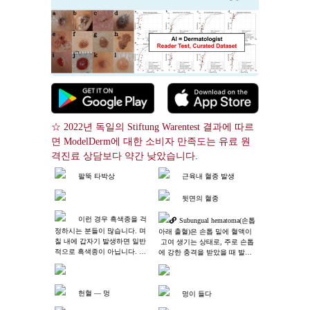
☆ 2022년 독일의 Stiftung Warentest 결과에 따르
면 ModelDerm에 대한 소비자 만족도는 유료 원
격진료 상담보다 약간 낮았습니다.
팔뚝 타박상
근육내 혈종 발생
뒷면의 혈종
이런 경우 흑색종을 걱
Subungual hematoma(손톱
정하시는 분들이 많습니다. 며
아래 출혈)은 손톱 밑에 혈액이
칠 내에 갑자기 발생하면 일반
 고여 생기는 상태로, 주로 손톱
적으로 흑색종이 아닙니다. 수
에 강한 충격을 받았을 때 발생
개월에 걸쳐 천천히 발생한다면 
합니다. 주요 증상 - 손톱 아래
흑색종을 의심해야 합니다.
에 검은색 또는 짙은 갈색의 반
점이 나타납니다. - 통증이 동반
헌혈 ― 멍
되며, 특히 압력을 가하면 통증
멍이 들다
이 심해집니다. 원인 - 망치질,