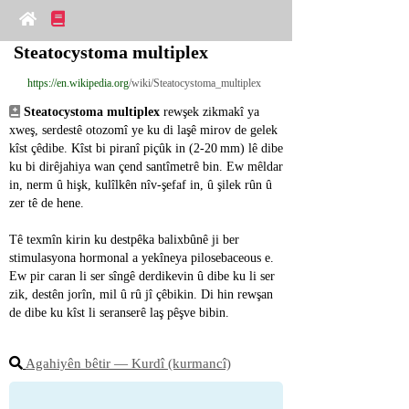
Steatocystoma multiplex
https://en.wikipedia.org
/wiki/Steatocystoma_multiplex
Steatocystoma multiplex
 rewşek zikmakî ya 
xweş, serdestê otozomî ye ku di laşê mirov de gelek 
kîst çêdibe. Kîst bi piranî piçûk in (2‑20 mm) lê dibe 
ku bi dirêjahiya wan çend santîmetrê bin. Ew mêldar 
in, nerm û hişk, kulîlkên nîv‑şefaf in, û şilek rûn û 
zer tê de hene.
Tê texmîn kirin ku destpêka balixbûnê ji ber 
stimulasyona hormonal a yekîneya pilosebaceous e. 
Ew pir caran li ser sîngê derdikevin û dibe ku li ser 
zik, destên jorîn, mil û rû jî çêbikin. Di hin rewşan 
de dibe ku kîst li seranserê laş pêşve bibin.
Agahiyên bêtir ― Kurdî (kurmancî)