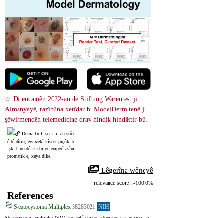
☆ Di encamên 2022-an de Stiftung Warentest ji 
Almanyayê, razîbûna xerîdar bi ModelDerm tenê ji 
şêwirmendên telemedicine drav hindik hindiktir bû.
Dema ku li ser mil an stûy
ê tê dîtin, ew wekî kîstek piçûk, h
işk, binerdê, ku bi gelemperî asîm
ptomatîk e, xuya dike.
 Lêgerîna wêneyê
relevance score : -100.0%
References
Steatocystoma Multiplex
38283021
NIH
Steatocystoma multiplex (SM), ku wekî steatocystomatosis an nexweşiya 