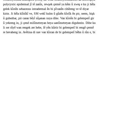
polycystic epidermal jî tê zanîn, rewşek çermê ya kêm û xweş e ku ji hêla 
gelek kîstên sebaceous intradermal ên bi pîvanên cihêreng ve tê diyar 
kirin. Ji hêla klînîkî ve, SM wekî kulm û gûzên kîstîk ên pir, nerm, hişk 
û guhezbar, pir caran bêyî nîşanan xuya dike. Van kîstên bi gelemperî gir 
û yekreng in, ji çend milîmetreyan heya santîmetreyan diguhezin. Dibe ku 
li ser rûyê wan rengek zer hebe, lê yên kûrtir bi gelemperî bi rengê çermê 
re hevaheng in. Avêtina di nav van kîstan de bi gelemperî bêhn û rûn e, bi 
dereceyên zelal û rengîn ên cihêreng. Berevajî kîstên tîpîk, bi gelemperî di 
navenda çermê de li ser kîstê vebûnek xuya tune. SM dikare li her deverek 
laş pêşve bibe, lê bi gelemperî li deverên ku bi rijên rûn û pelikên porê pir 
in, wek stû, serê serê, mil, dest, ling, û devera gewr tê dîtin.
Steatocystoma multiplex (SM, also known as steatocystomatosis, 
sebocystomatosis, or epidermal polycystic disease) is a rare benign 
intradermal true sebaceous cyst of various sizes. Clinically, SM presents 
as asymptomatic, numerous, round, smooth, firm, mobile, cystic papules, 
and nodules. The lesions are uniform, with a size of a few millimeters to 
centimeters along the long axis. The superficial lesions are yellowish, and 
deeper lesions tend to be skin-colored. The fluid in SM is odorless, oily, 
clear or opaque, milky or yellow. The overlying epidermal skin is often 
normal, with no central punctum. SM can occur anywhere in the body but 
is more frequently seen in areas rich in pilosebaceous units such as the 
trunk (especially the presternal region), neck, scalp, axilla, proximal 
extremities, and inguinal region.
Steatocystoma multiplex - Case reports
14594591
Zilamekî 25‑salî, ku ji dest, sîng û zikê wî nexweşiya çermê derketiye. 
Ew 20 sal bû bi girêkên bê êş; ji sînga wî dest pê kiribûn û di nav 7 salên 
borî de li milên wî belav bûbûn.
A 25-year-old man came in with a skin condition on his arms, chest, and 