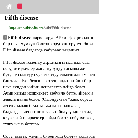
Fifth disease
https://en.wikipedia.org
/wiki/Fifth_disease
Fifth disease
 парвовирус B19 инфекциясынын 
бир нече мүмкүн болгон көрүнүштөрүнүн бири. 
Fifth disease балдарда көбүрөөк кездешет.
Fifth disease төмөнкү даражадагы ысытма, баш 
оору, исиркектер жана мурундун агышы же 
бүтүшү сыяктуу суук сыяктуу симптомдор менен 
башталат. Бул белгилер өтүп, андан кийин бир 
нече күндөн кийин исиркектер пайда болот. 
Ачык кызыл исиркектер көбүнчө бетте, айрыкча 
жаакта пайда болот. (Ошондуктан "жаак оорусу" 
деген аталыш). Кызыл жаактан тышкары, 
балдардын денесинин калган бөлүгүндө кызыл, 
кружевый исиркектер пайда болот, көбүнчө кол, 
тулку жана буттары.
Оору, адатта, жеңил, бирок кош бойлуу аялдарда 