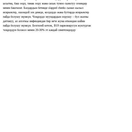
ысытма, баш оору, тамак оору жана сасык тумоо сыяктуу сезимдер 
менен башталат. Балдардын бетинде slapped cheeks сымал кызыл 
исиркектер, ошондой эле денеде, колдордо жана буттарда исиркектер 
пайда болушу мүмкүн. Чоңдордо муундардын оорушу – бул жалпы 
даттануу, ал алгачкы инфекциядан бир нече жума өткөндөн кийин 
пайда болушу мүмкүн. Белгилей кетсек, В19 парвовирусун жуктурган 
чоңдордун болжол менен 20-30% эч кандай симптомдорду 
көрсөтпөшү мүмкүн.
Fifth disease (erythema infectiosum) is a viral infection caused by human 
parvovirus B19. It is more common in children than adults and usually 
affects children ages 4 to 14. The disease often starts with mild fever, 
headache, sore throat, and other flu-like symptoms. Children can also 
develop a bright red rash on the face that looks like 
“slapped cheeks”
, 
along with a lacy or bumpy rash on the body, arms, and legs. In adults, 
joint aches are a common symptom. Rash and joint symptoms may 
develop several weeks after infection. About 20 to 30% of adults who are 
infected with parvovirus B19 will not have symptoms.
Exposure to fifth disease in pregnancy
20008596
NIH
Parvovirus B19 энеден балага өтүү коркунучу болжол менен 33%ды 
түзөт, инфекция жуккан аялдардын 3%га жакыны ымыркайларында 
кыйынчылыктарды башынан өткөрөт. Кош бойлуулуктун 20-
жумасына чейин эне инфекцияны жуктуруп алса, кан көйгөйлөрү жана 
баланын денесинде суюктуктун топтолушу сыяктуу 
кыйынчылыктардын пайда болуу ыктымалдыгы жогорулайт. Бул 
ооруну башкара баштоо үчүн, биз пациенттин парвовируска дуушар 
болгон-болбогонун айрым антителолорду (IgM) текшерүү аркылуу 
текшеришибиз керек. Эгерде тест өткөн учурду көрсөтпөсө, бирок 
акыркы инфекцияны көрсөтсө, пациент кош бойлуулук учурунда 
тыкыр көзөмөлгө алынышы керек, анын ичинде баланын ден 