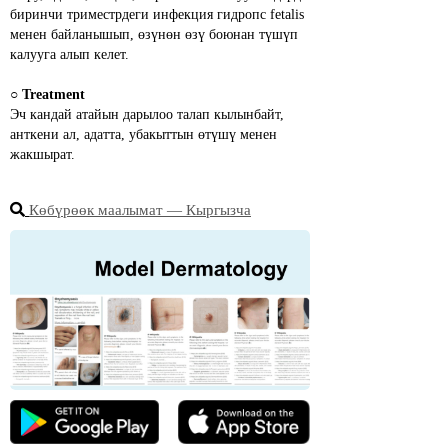
биринчи триместрдеги инфекция гидропс fetalis 
менен байланышып, өзүнөн өзү боюнан түшүп 
калууга алып келет.
○ 
Treatment
Эч кандай атайын дарылоо талап кылынбайт, 
анткени ал, адатта, убакыттын өтүшү менен 
жакшырат.
Көбүрөөк маалымат ― Кыргызча