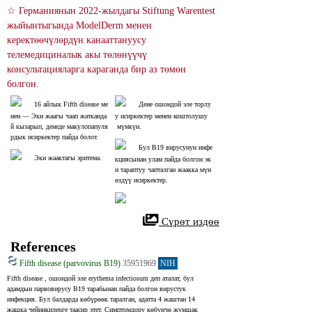
☆ Германиянын 2022-жылдагы Stiftung Warentest 
жыйынтыгында ModelDerm менен 
керектөөчүлөрдүн канааттануусу 
телемедициналык акы төлөнүүчү 
консультацияларга караганда бир аз төмөн 
болгон.
16 айлык Fifth disease ме
Дене ошондой эле торлу
нен ― Эки жаагы чаап жатканда
у исиркектер менен коштолушу
й кызарып, денеде макулопапуля
 мүмкүн.
рдык исиркектер пайда болот.
Бул В19 вирусунун инфе
Эки жаактагы эритема.
кциясынан улам пайда болгон эк
и тараптуу чапталган жаакка мүн
өздүү исиркектер.
 Сүрөт издөө
References
Fifth disease (parvovirus B19)
35951969
NIH
Fifth disease , ошондой эле erythema infectiosum деп аталат, бул 
адамдын парвовирусу B19 тарабынан пайда болгон вирустук 
инфекция. Бул балдарда көбүрөөк таралган, адатта 4 жаштан 14 
жашка чейинкилерге таасир этет. Симптомдору көбүнчө жумшак 