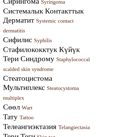
Сирингома 
Syringoma
Системалык Контакттык 
Дерматит 
Systemic contact 
dermatitis
Сифилис 
Syphilis
Стафилококктук Күйүк 
Тери Синдрому 
Staphylococcal 
scalded skin syndrome
Стеатоцистома 
Мультиплекс 
Steatocystoma 
multiplex
Сөөл 
Wart
Тату 
Tattoo
Телеангиэктазия 
Telangiectasia
Тери Теги 