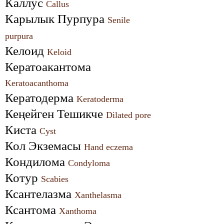
Каллус 
Callus
Карылык Пурпура 
Senile 
purpura
Келоид 
Keloid
Кератоакантома 
Keratoacanthoma
Кератодерма 
Keratoderma
Кеңейген Тешикче 
Dilated pore
Киста 
Cyst
Кол Экземасы 
Hand eczema
Кондилома 
Condyloma
Котур 
Scabies
Ксантелазма 
Xanthelasma
Ксантома 
Xanthoma