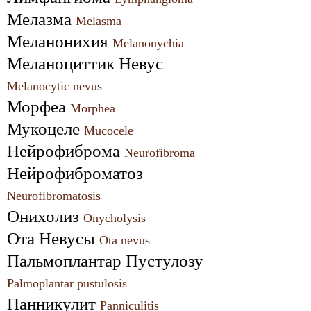
Мелазма 
Melasma
Меланонихия 
Melanonychia
Меланоциттик Невус 
Melanocytic nevus
Морфеа 
Morphea
Мукоцеле 
Mucocele
Нейрофиброма 
Neurofibroma
Нейрофиброматоз 
Neurofibromatosis
Онихолиз 
Onycholysis
Ота Невусы 
Ota nevus
Пальмоплантар Пустулозу 
Palmoplantar pustulosis
Панникулит 
Panniculitis