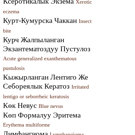
Ксеротикалык Экзема 
Xerotic 
eczema
Курт-Кумурска Чаккан 
Insect 
bite
Курч Жалпыланган 
Экзантематоздуу Пустулоз 
Acute generalized exanthematous 
pustulosis
Кыжырланган Лентиго Же 
Себореялык Кератоз 
Irritated 
lentigo or seborrheic keratosis
Көк Невус 
Blue nevus
Көп Формалуу Эритема 
Erythema multiforme
Лимфангиома 
Lymphangioma