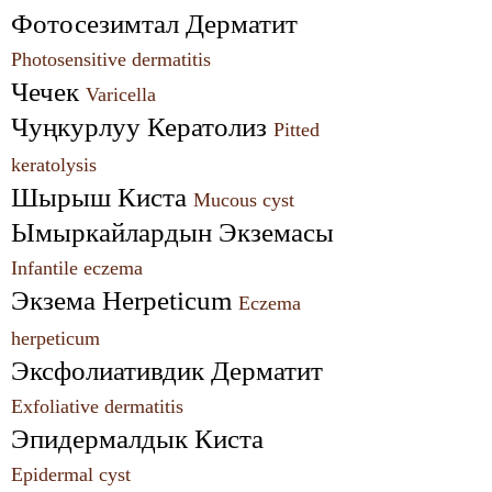
Фотосезимтал Дерматит 
Photosensitive dermatitis
Чечек 
Varicella
Чуңкурлуу Кератолиз 
Pitted 
keratolysis
Шырыш Киста 
Mucous cyst
Ымыркайлардын Экземасы 
Infantile eczema
Экзема Herpeticum 
Eczema 
herpeticum
Эксфолиативдик Дерматит 
Exfoliative dermatitis
Эпидермалдык Киста 
Epidermal cyst