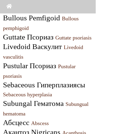
Bullous Pemfigoid 
Bullous 
pemphigoid
Guttate Псориаз 
Guttate psoriasis
Livedoid Васкулит 
Livedoid 
vasculitis
Pustular Псориаз 
Pustular 
psoriasis
Sebaceous Гиперплазиясы 
Sebaceous hyperplasia
Subungal Гематома 
Subungual 
hematoma
Абсцесс 
Abscess
Акантоз Nigricans 
Acanthosis 