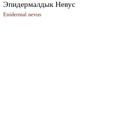
Эпидермалдык Невус 
Epidermal nevus
Эритема Annulare 
Centrifugum 
Erythema annulare 
centrifugum
Эритема Аб Igne 
Erythema ab 
igne
Эритема Түйүндөрү 
Erythema 
nodosum
Эңилчек Nitidus 
Lichen nitidus
Эңилчек Striatus 
Lichen striatus
Эңилчек Планус 
Lichen planus
Ювенилдик 
Ксантогранулома 
Juvenile 