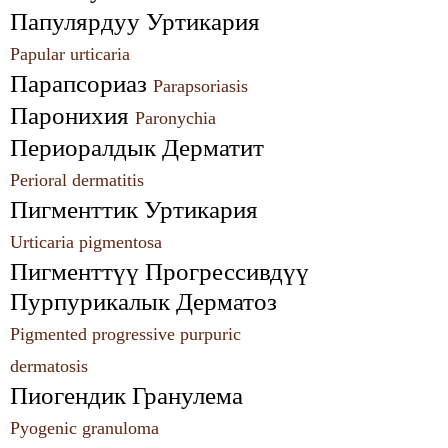
Папулярдуу Уртикария 
Papular urticaria
Парапсориаз 
Parapsoriasis
Паронихия 
Paronychia
Периоралдык Дерматит 
Perioral dermatitis
Пигменттик Уртикария 
Urticaria pigmentosa
Пигменттүү Прогрессивдүү 
Пурпурикалык Дерматоз 
Pigmented progressive purpuric 
dermatosis
Пиогендик Гранулема 
Pyogenic granuloma