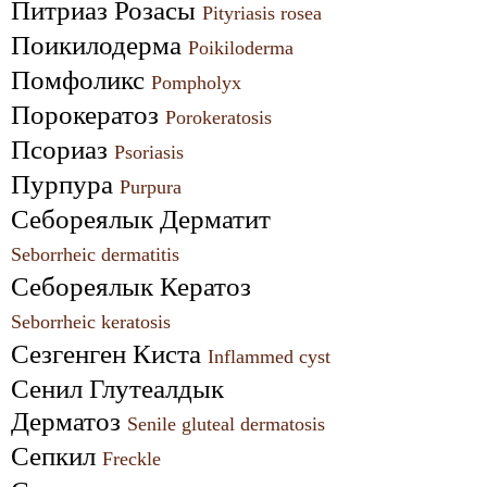
Питриаз Розасы 
Pityriasis rosea
Поикилодерма 
Poikiloderma
Помфоликс 
Pompholyx
Порокератоз 
Porokeratosis
Псориаз 
Psoriasis
Пурпура 
Purpura
Себореялык Дерматит 
Seborrheic dermatitis
Себореялык Кератоз 
Seborrheic keratosis
Сезгенген Киста 
Inflammed cyst
Сенил Глутеалдык 
Дерматоз 
Senile gluteal dermatosis
Сепкил 
Freckle