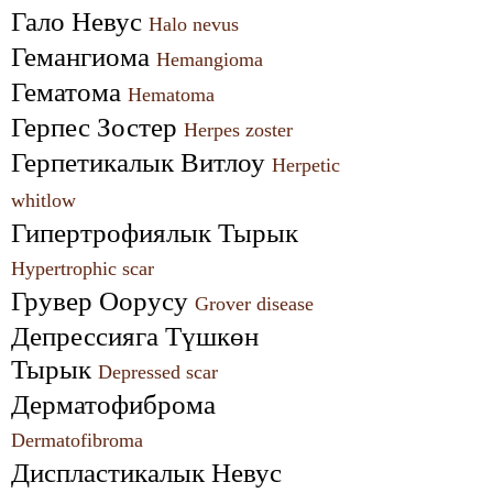
Гало Невус 
Halo nevus
Гемангиома 
Hemangioma
Гематома 
Hematoma
Герпес Зостер 
Herpes zoster
Герпетикалык Витлоу 
Herpetic 
whitlow
Гипертрофиялык Тырык 
Hypertrophic scar
Грувер Оорусу 
Grover disease
Депрессияга Түшкөн 
Тырык 
Depressed scar
Дерматофиброма 
Dermatofibroma
Диспластикалык Невус 