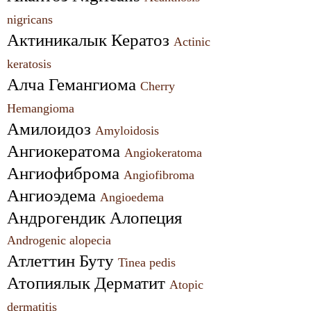
nigricans
Актиникалык Кератоз 
Actinic 
keratosis
Алча Гемангиома 
Cherry 
Hemangioma
Амилоидоз 
Amyloidosis
Ангиокератома 
Angiokeratoma
Ангиофиброма 
Angiofibroma
Ангиоэдема 
Angioedema
Андрогендик Алопеция 
Androgenic alopecia
Атлеттин Буту 
Tinea pedis
Атопиялык Дерматит 
Atopic 
dermatitis