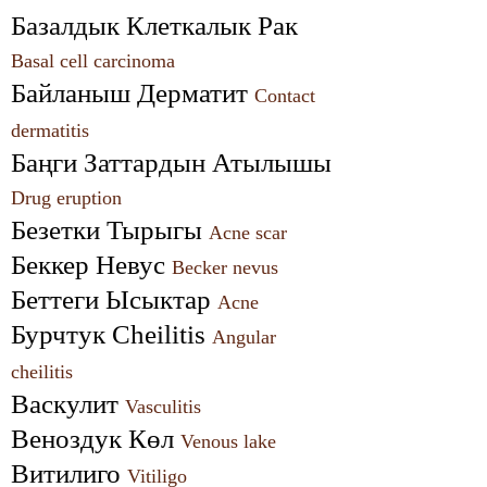
Базалдык Клеткалык Рак 
Basal cell carcinoma
Байланыш Дерматит 
Contact 
dermatitis
Баңги Заттардын Атылышы 
Drug eruption
Безетки Тырыгы 
Acne scar
Беккер Невус 
Becker nevus
Беттеги Ысыктар 
Acne
Бурчтук Cheilitis 
Angular 
cheilitis
Васкулит 
Vasculitis
Веноздук Көл 
Venous lake
Витилиго 
Vitiligo