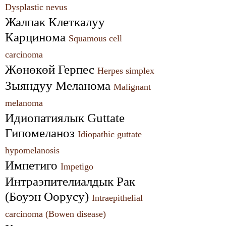
Dysplastic nevus
Жалпак Клеткалуу 
Карцинома 
Squamous cell 
carcinoma
Жөнөкөй Герпес 
Herpes simplex
Зыяндуу Меланома 
Malignant 
melanoma
Идиопатиялык Guttate 
Гипомеланоз 
Idiopathic guttate 
hypomelanosis
Импетиго 
Impetigo
Интраэпителиалдык Рак 
(Боуэн Оорусу) 
Intraepithelial 
carcinoma (Bowen disease)