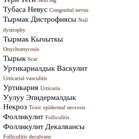
Skin tag
Тубаса Невус 
Congenital nevus
Тырмак Дистрофиясы 
Nail 
dystrophy
Тырмак Кычыткы 
Onychomycosis
Тырык 
Scar
Уртикариалдык Васкулит 
Urticarial vasculitis
Уртикария 
Urticaria
Уулуу Эпидермалдык 
Некроз 
Toxic epidermal necrosis
Фолликулит 
Folliculitis
Фолликулит Декалвансы 
Folliculitis decalvans