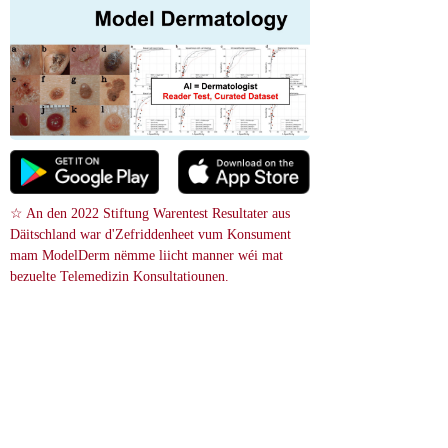
☆ An den 2022 Stiftung Warentest Resultater aus 
Däitschland war d'Zefriddenheet vum Konsument 
mam ModelDerm nëmme liicht manner wéi mat 
bezuelte Telemedizin Konsultatiounen.
 Bild Sich
References
Idiopathic Guttate Hypomelanosis
29489254
NIH
Idiopathic guttate hypomelanosis ass en asymptomatesche Hautzoustand 
deen normalerweis keng Symptomer verursaacht. Et ass heefeg bei eeler 
Leit mat enger fairer Haut, awer et gëtt dacks iwwersinn. Heiansdo kann 
dës Krankheet stéierend sinn wéinst senger Erscheinung, awer et ass net 