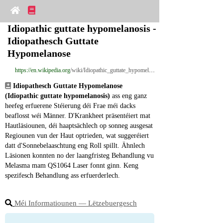
Idiopathic guttate hypomelanosis - 
Idiopathesch Guttate 
Hypomelanose
https://en.wikipedia.org
/wiki/Idiopathic_guttate_hypomelanosis
Idiopathesch Guttate Hypomelanose 
(Idiopathic guttate hypomelanosis)
 ass eng ganz 
heefeg erfuerene Stéierung déi Frae méi dacks 
beaflosst wéi Männer. D'Krankheet präsentéiert mat 
Hautläsiounen, déi haaptsächlech op sonneg ausgesat 
Regiounen vun der Haut optrieden, wat suggeréiert 
datt d'Sonnebelaaschtung eng Roll spillt. Ähnlech 
Läsionen konnten no der laangfristeg Behandlung vu 
Melasma mam QS1064 Laser fonnt ginn. Keng 
spezifesch Behandlung ass erfuerderlech.
Méi Informatiounen ― Lëtzebuergesch