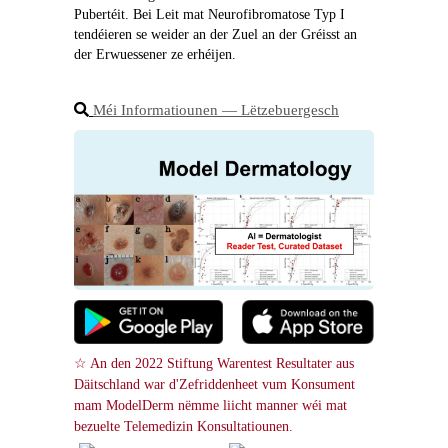
Pubertéit. Bei Leit mat Neurofibromatose Typ I 
tendéieren se weider an der Zuel an der Gréisst an 
der Erwuessener ze erhéijen.
Méi Informatiounen ― Lëtzebuergesch
☆ An den 2022 Stiftung Warentest Resultater aus 
Däitschland war d'Zefriddenheet vum Konsument 
mam ModelDerm nëmme liicht manner wéi mat 
bezuelte Telemedizin Konsultatiounen.