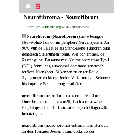
Neurofibroma - Neurofibrom
https://en.wikipedia.org
/wiki/Neurofibroma
Neurofibrom (Neurofibroma)
 ass e benigne 
Nerve-Shat-Tumor am periphere Nervensystem. An 
90% vun de Fäll si se als Stand-alone Tumoren ouni 
genetesch Stéierungen fonnt. Wéi och ëmmer, de 
Rescht gi bei Persoune mat Neurofibromatose Typ I 
(NF1) fonnt, eng autosomal-dominant genetesch 
ierflech Krankheet. Si kënnen zu enger Rei vu 
Symptomer vu kierperlecher Verformung a Schmerz 
bis kognitiv Behënnerung resultéieren.
neurofibrom (neurofibroma) kann 2 bis 20 mm 
Duerchmiesser sinn, ass mëll, flach a rosa-wäiss. 
Eng Biopsie kann fir histopathologesch Diagnostik 
benotzt ginn.
neurofibrom (neurofibroma) entstinn normalerweis 
an den Teenager Joeren a sinn dacks no der 