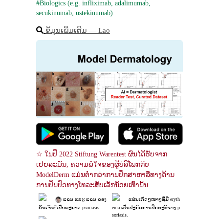
#Biologics (e.g. infliximab, adalimumab, 
secukinumab, ustekinumab)
ຂໍ້ມູນເພີ່ມເຕີມ ― Lao
☆ ໃນປີ 2022 Stiftung Warentest ຜົນໄດ້ຮັບຈາກ
ເຢຍລະມັນ, ຄວາມພໍໃຈຂອງຜູ້ບໍລິໂພກກັບ 
ModelDerm ແມ່ນຕໍ່າກວ່າການປຶກສາຫາລືທາງດ້ານ
ການປິ່ນປົວທາງໂທລະສັບເລັກນ້ອຍເທົ່ານັ້ນ.
 ແຂນ ແລະ ແຂນ ຂອງ
ແຜ່ນເກັດໆໜາໆທີ່ມີ eryth
ຄົນເຈັບທີ່ເປັນພະຍາດ psoriasis
ema ເປັນປະກົດການປົກກະຕິຂອງ p
soriasis.