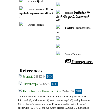
psoriasis ທົ່ວໄປ
Guttate Psoriasis; ມັນມັກ
psoriasis ຜິວເນື້ອສີຂາ. ຖ້າ
ຈະເກີດຂື້ນຫຼັງຈາກອາການເປັນຫວັ
ມັນເກີດຂື້ນຢູ່ຝາມື, ຜື່ນອາດຈະເກີ
ດ.
ດຂື້ນ.
Guttate Psoriasis
ຮ້າຍແຮງ ' pustular psoria
sis '.
Guttate Psoriasis
 ຄົ້ນຫາຮູບພາບ
References
Psoriasis
28846344
NIH
Phototherapy
33085287
NIH
Tumor Necrosis Factor Inhibitors
29494032
NIH
Tumor necrosis factor (TNF)-alpha inhibitors, including etanercept (E), 
infliximab (I), adalimumab (A), certolizumab pegol (C), and golimumab 
(G), are biologic agents which are FDA-approved to treat ankylosing 
spondylitis (E, I, A, C, and G), Crohn disease (I, A and C), hidradenitis 