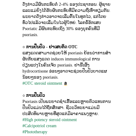
ດັ່ງກ່າວມີຜົນກະທົບຕໍ່ 2-4% ຂອງປະຊາກອນ. ຜູ້ຊາຍ
ແລະແມ່ຍິງໄດ້ຮັບຜົນກະທົບທີ່ມີຄວາມຖີ່ເທົ່າທຽມກັນ. 
ພະຍາດດັ່ງກ່າວອາດຈະເລີ່ມຕົ້ນໃນທຸກໄວ, ແຕ່ໂດຍ
ທົ່ວໄປແລ້ວຈະເລີ່ມໃນໄວຜູ້ໃຫຍ່. ໂລກຂໍ້ອັກເສບ 
Psoriatic ມີຜົນກະທົບເຖິງ 30% ຂອງບຸກຄົນທີ່ມີ 
psoriasis.
○ 
ການປິ່ນປົວ - ຢາເສບຕິດ OTC
ແສງແດດສາມາດຊ່ວຍໃຫ້ psoriasis ຍ້ອນວ່າການສໍາ
ຜັດກັບແສງແດດ induces immunological ການ
ປ່ຽນແປງໃນຄົນເຈັບ psoriasis. ຢາຂີ້ເຜິ້ງ 
hydrocortisone ອ່ອນໆອາດຈະຊ່ວຍປິ່ນປົວບາດແຜ
ນ້ອຍໆຂອງ psoriasis.
#OTC steroid ointment
○ 
ການປິ່ນປົວ
Psoriasis ເປັນພະຍາດຊໍາເຮື້ອແລະຫຼາຍຕົວແທນການ
ປິ່ນປົວແມ່ນໄດ້ຖືກສຶກສາ. ຊີວະວິທະຍາແມ່ນມີ
ປະສິດທິພາບຫຼາຍທີ່ສຸດແຕ່ມີລາຄາແພງຫຼາຍ.
#High potency steroid ointment
#Calcipotriol cream
#Phototherapy