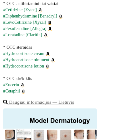
* OTC antihistamininiai vaistai
#Cetirizine [Zytec]
#Diphenhydramine [Benadryl]
#LevoCetirizine [Xyzal]
#Fexofenadine [Allegra]
#Loratadine [Claritin]
* OTC steroidas
#Hydrocortisone cream
#Hydrocortisone ointment
#Hydrocortisone lotion
* OTC drėkiklis
#Eucerin
#Cetaphil
Daugiau informacijos ― Lietuvis