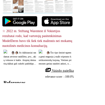
☆ 2022 m. Stiftung Warentest iš Vokietijos 
rezultatai rodo, kad vartotojų pasitenkinimas 
ModelDerm buvo tik šiek tiek mažesnis nei mokamų 
nuotolinės medicinos konsultacijų.
 Jis dažniausiai ran
 Šio tipo ūminė egzem
damas atvirose raukšlėse, pvz., aki
a gerai reaguoja į mažo stiprumo k
ų vokuose ir kakle. Atopinį derma
ortikosteroidų losjoną. Vietines pri
titą dažnai gali sukelti padidėjęs ja
emones geriau naudoti anksti, nes
utrumas žiedadulkėms ar erkėms.
 pažeidimas sustorėja ir kerpėja nu
 Vaizdo paieška
o įbrėžimų.
relevance score : -100.0%
References
Atopic Dermatitis
28846349
NIH
Atopinis dermatitas, egzemos rūšis, yra dažniausia lėtinė odos uždegimo 
liga. Jo priežastys yra sudėtingos, susijusios su genetiniais ir aplinkos 
veiksniais, dėl kurių atsiranda tiek išorinio odos sluoksnio, tiek imuninės 
sistemos sutrikimai.