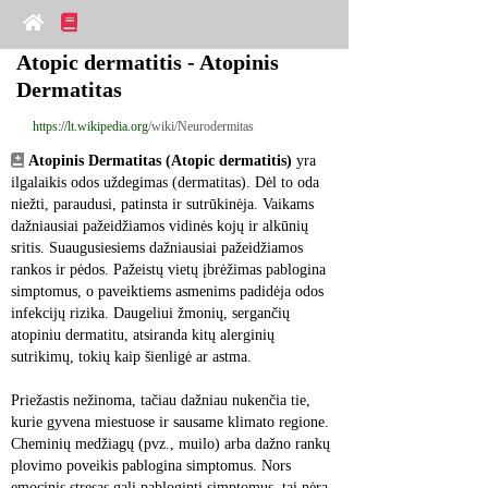
Atopic dermatitis - Atopinis 
Dermatitas
https://lt.wikipedia.org
/wiki/Neurodermitas
Atopinis Dermatitas (Atopic dermatitis)
 yra 
ilgalaikis odos uždegimas (dermatitas). Dėl to oda 
niežti, paraudusi, patinsta ir sutrūkinėja. Vaikams 
dažniausiai pažeidžiamos vidinės kojų ir alkūnių 
sritis. Suaugusiesiems dažniausiai pažeidžiamos 
rankos ir pėdos. Pažeistų vietų įbrėžimas pablogina 
simptomus, o paveiktiems asmenims padidėja odos 
infekcijų rizika. Daugeliui žmonių, sergančių 
atopiniu dermatitu, atsiranda kitų alerginių 
sutrikimų, tokių kaip šienligė ar astma.
Priežastis nežinoma, tačiau dažniau nukenčia tie, 
kurie gyvena miestuose ir sausame klimato regione. 
Cheminių medžiagų (pvz., muilo) arba dažno rankų 
plovimo poveikis pablogina simptomus. Nors 
emocinis stresas gali pabloginti simptomus, tai nėra 