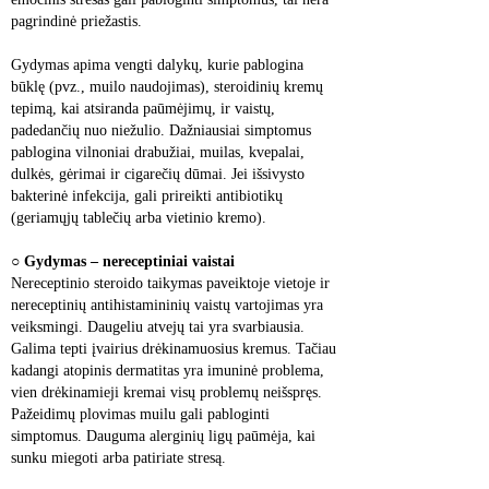
pagrindinė priežastis.
Gydymas apima vengti dalykų, kurie pablogina 
būklę (pvz., muilo naudojimas), steroidinių kremų 
tepimą, kai atsiranda paūmėjimų, ir vaistų, 
padedančių nuo niežulio. Dažniausiai simptomus 
pablogina vilnoniai drabužiai, muilas, kvepalai, 
dulkės, gėrimai ir cigarečių dūmai. Jei išsivysto 
bakterinė infekcija, gali prireikti antibiotikų 
(geriamųjų tablečių arba vietinio kremo).
○ 
Gydymas – nereceptiniai vaistai
Nereceptinio steroido taikymas paveiktoje vietoje ir 
nereceptinių antihistamininių vaistų vartojimas yra 
veiksmingi. Daugeliu atvejų tai yra svarbiausia. 
Galima tepti įvairius drėkinamuosius kremus. Tačiau 
kadangi atopinis dermatitas yra imuninė problema, 
vien drėkinamieji kremai visų problemų neišspręs. 
Pažeidimų plovimas muilu gali pabloginti 
simptomus. Dauguma alerginių ligų paūmėja, kai 
sunku miegoti arba patiriate stresą.