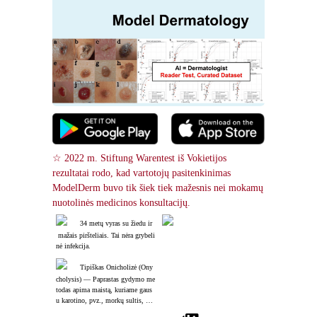
☆ 2022 m. Stiftung Warentest iš Vokietijos 
rezultatai rodo, kad vartotojų pasitenkinimas 
ModelDerm buvo tik šiek tiek mažesnis nei mokamų 
nuotolinės medicinos konsultacijų.
34 metų vyras su žiedu ir
 mažais piršteliais. Tai nėra grybeli
nė infekcija.
Tipiškas Onicholizė (Ony
cholysis) ― Paprastas gydymo me
todas apima maistą, kuriame gaus
u karotino, pvz., morkų sultis, pac
ientams, sergantiems lėtine idiopat