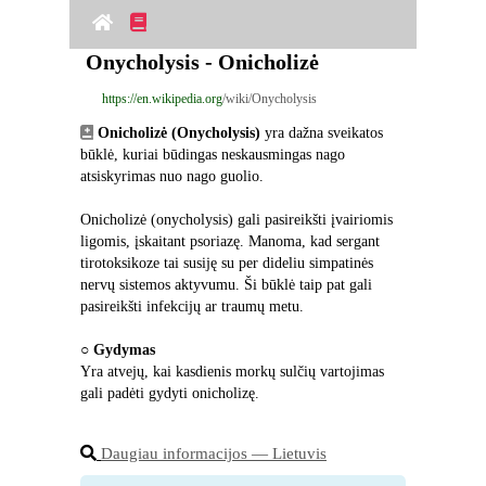
Onycholysis - Onicholizė
https://en.wikipedia.org
/wiki/Onycholysis
Onicholizė (Onycholysis)
 yra dažna sveikatos 
būklė, kuriai būdingas neskausmingas nago 
atsiskyrimas nuo nago guolio.
Onicholizė (onycholysis) gali pasireikšti įvairiomis 
ligomis, įskaitant psoriazę. Manoma, kad sergant 
tirotoksikoze tai susiję su per dideliu simpatinės 
nervų sistemos aktyvumu. Ši būklė taip pat gali 
pasireikšti infekcijų ar traumų metu.
○ 
Gydymas
Yra atvejų, kai kasdienis morkų sulčių vartojimas 
gali padėti gydyti onicholizę.
Daugiau informacijos ― Lietuvis