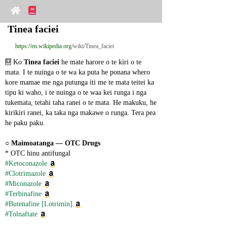
Tinea faciei
https://en.wikipedia.org
/wiki/Tinea_faciei
 Ko 
Tinea faciei
 he mate harore o te kiri o te 
mata. I te nuinga o te wa ka puta he ponana whero 
kore mamae me nga putunga iti me te mata teitei ka 
tipu ki waho, i te nuinga o te waa kei runga i nga 
tukemata, tetahi taha ranei o te mata. He makuku, he 
kirikiri ranei, ka taka nga makawe o runga. Tera pea 
he paku paku.
○ 
Maimoatanga ― OTC Drugs
* OTC hinu antifungal
#Ketoconazole
#Clotrimazole
#Miconazole
#Terbinafine
#Butenafine [Lotrimin]
#Tolnaftate