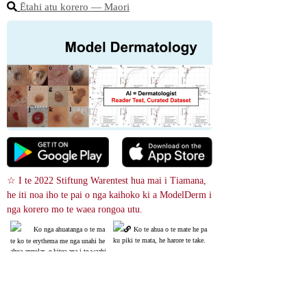
Ētahi atu korero ― Maori
☆ I te 2022 Stiftung Warentest hua mai i Tiamana, 
he iti noa iho te pai o nga kaihoko ki a ModelDerm i 
nga korero mo te waea rongoa utu.
Ko nga ahuatanga o te ma
Ko te ahua o te mate he pa
ku piki te mata, he harore te take.
te ko te erythema me nga unahi he 
ahua annular, e kitea ana i te waahi 
I etahi wa ka pohehehia ko
e tohuhia ana e te pere.
 te eczema ka kaha ake te kino ma
 te tono hinu steroid.