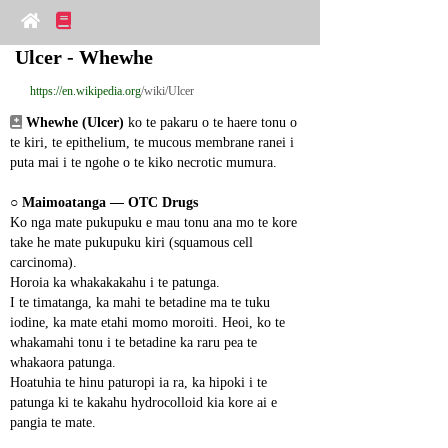
Ulcer - Whewhe
https://en.wikipedia.org
/wiki/Ulcer
Whewhe (Ulcer)
 ko te pakaru o te haere tonu o 
te kiri, te epithelium, te mucous membrane ranei i 
puta mai i te ngohe o te kiko necrotic mumura.
○ 
Maimoatanga ― OTC Drugs
Ko nga mate pukupuku e mau tonu ana mo te kore 
take he mate pukupuku kiri (squamous cell 
carcinoma).
Horoia ka whakakakahu i te patunga.
I te timatanga, ka mahi te betadine ma te tuku 
iodine, ka mate etahi momo moroiti. Heoi, ko te 
whakamahi tonu i te betadine ka raru pea te 
whakaora patunga.
Hoatuhia te hinu paturopi ia ra, ka hipoki i te 
patunga ki te kakahu hydrocolloid kia kore ai e 
pangia te mate.