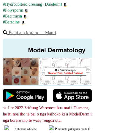
#Hydrocolloid dressing [Duoderm]
#Polysporin
#Bacitracin
#Betadine
Ētahi atu korero ― Maori
☆ I te 2022 Stiftung Warentest hua mai i Tiamana, 
he iti noa iho te pai o nga kaihoko ki a ModelDerm i 
nga korero mo te waea rongoa utu.
Aphthous whewhe
Te mate pukupuku me te ki