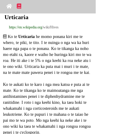
Urticaria
https://en.wikipedia.org
/wiki/Hives
 Ko te 
Urticaria
 he momo ponana kiri me te 
whero, te piki, te tito. I te nuinga o nga wa ka huri 
haere nga papa o te ponana. Ko te tikanga ka noho 
mo etahi ra, kaore e waiho he huringa kiri mo te wa 
roa. He iti ake i te 5% o nga keehi ka roa neke atu i 
te ono wiki. Urticaria ka puta mai i muri i te mate, 
na te mate mate pawera penei i te rongoa me te kai.
Ko te aukati ko te karo i nga mea katoa e puta ai te 
mate. Ko te tikanga ko te maimoatanga me nga 
antihistamines penei i te diphenhydramine me te 
ranitidine. I roto i nga keehi kino, ka taea hoki te 
whakamahi i nga corticosteroids me te aukati 
leukotriene. Ko te pupuri i te mahana o te taiao he 
pai mo te wa poto. Mo nga keehi ka neke ake i te 
ono wiki ka taea te whakamahi i nga rongoa rongoa 
penei i te cyclosporin.