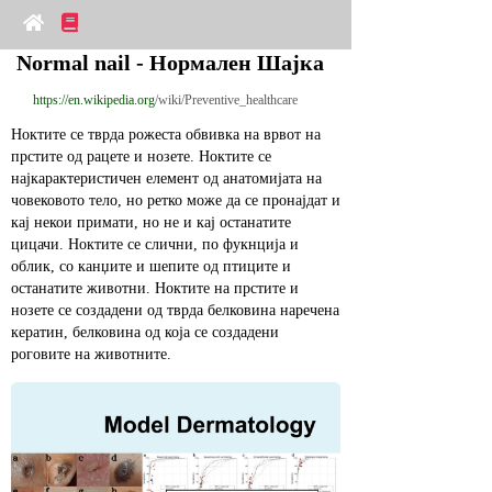
Normal nail - Нормален Шајка
https://en.wikipedia.org
/wiki/Preventive_healthcare
Ноктите се тврда рожеста обвивка на врвот на 
прстите од рацете и нозете. Ноктите се 
најкарактеристичен елемент од анатомијата на 
човековото тело, но ретко може да се пронајдат и 
кај некои примати, но не и кај останатите 
цицачи. Ноктите се слични, по фукнција и 
облик, со канџите и шепите од птиците и 
останатите животни. Ноктите на прстите и 
нозете се создадени од тврда белковина наречена 
кератин, белковина од која се создадени 
роговите на животните.