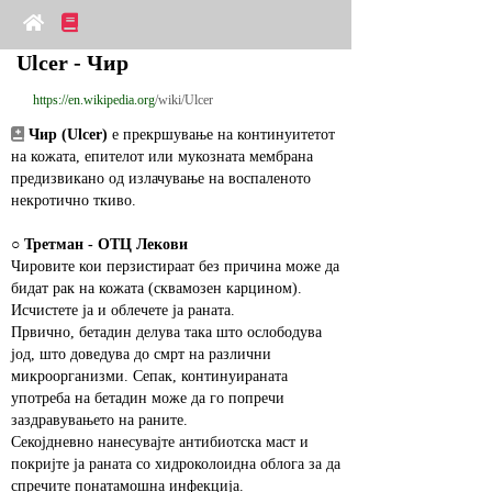
Ulcer - Чир
https://en.wikipedia.org
/wiki/Ulcer
Чир (Ulcer)
 е прекршување на континуитетот 
на кожата, епителот или мукозната мембрана 
предизвикано од излачување на воспаленото 
некротично ткиво.
○ 
Третман - ОТЦ Лекови
Чировите кои перзистираат без причина може да 
бидат рак на кожата (сквамозен карцином).
Исчистете ја и облечете ја раната.
Првично, бетадин делува така што ослободува 
јод, што доведува до смрт на различни 
микроорганизми. Сепак, континуираната 
употреба на бетадин може да го попречи 
заздравувањето на раните.
Секојдневно нанесувајте антибиотска маст и 
покријте ја раната со хидроколоидна облога за да 
спречите понатамошна инфекција.