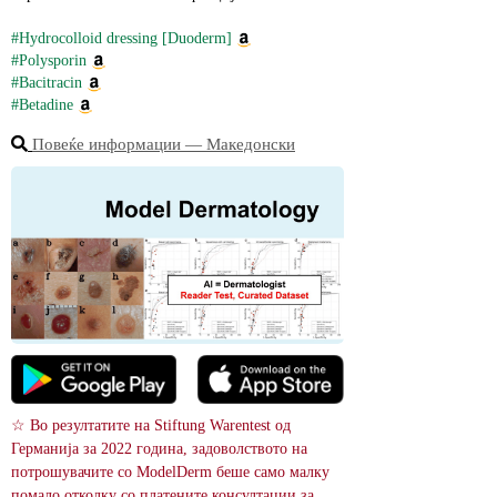
#Hydrocolloid dressing [Duoderm]
#Polysporin
#Bacitracin
#Betadine
Повеќе информации ― Македонски
☆ Во резултатите на Stiftung Warentest од 
Германија за 2022 година, задоволството на 
потрошувачите со ModelDerm беше само малку 
помало отколку со платените консултации за 