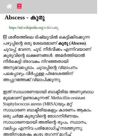
Abscess - കുരു
https://ml.wikipedia.org
/wiki/പരു
 ശരീരത്തിലെ ടിഷ്യൂവിൽ കെട്ടിക്കിടക്കുന്ന 
പഴുപ്പിന്റെ ഒരു ശേഖരമാണ് 
കുരു (Abscess)
. 
ചുവപ്പ്, വേദന, ചൂട്, നീർവീക്കം എന്നിവയാണ് 
കുരുവിന്റെ ലക്ഷണങ്ങൾ. അമർത്തിയാൽ 
നീർകെട്ടി ദ്രാവകം നിറഞ്ഞതായി 
അനുഭവപ്പെടാം. ചുവപ്പിന്റെ വ്യാപനം 
പലപ്പോഴും വീർപ്പുള്ള പ്രദേശത്തിന് 
അപ്പുറത്തേക്ക് വ്യാപിക്കുന്നു.
ഇത് സാധാരണയായി ബാക്ടീരിയ അണുബാധ 
മൂലമാണ് ഉണ്ടാകുന്നത്. Methicillin‑resistant 
Staphylococcus aureus (MRSA)യും മറ്റ് 
സാധാരണ ബാക്ടീരിയകളും കാരണം ആകാം. 
ഒരു ചർമ്മ കുരുവിന്റെ രോഗനിർണയം 
സാധാരണയായി അതിന്റെ രൂപം, സ്ഥാനം, 
വലിപ്പം എന്നിവ പരിശോധിച്ച് നടത്തുന്നു; 
അതിനുശേഷം കുരു തുറന്ന് മുറിച്ച് 