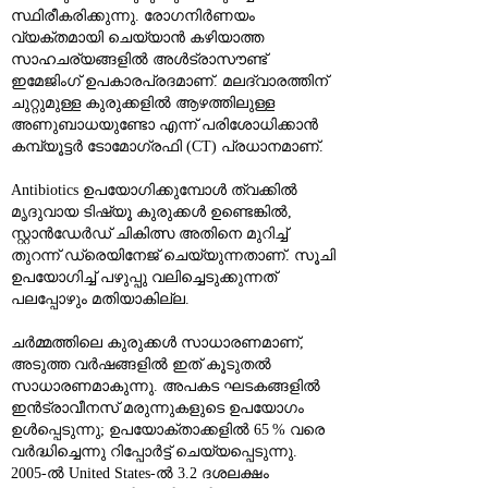
സ്ഥിരീകരിക്കുന്നു. രോഗനിർണയം 
വ്യക്തമായി ചെയ്യാൻ കഴിയാത്ത 
സാഹചര്യങ്ങളിൽ അൾട്രാസൗണ്ട് 
ഇമേജിംഗ് ഉപകാരപ്രദമാണ്. മലദ്വാരത്തിന് 
ചുറ്റുമുള്ള കുരുക്കളിൽ ആഴത്തിലുള്ള 
അണുബാധയുണ്ടോ എന്ന് പരിശോധിക്കാൻ 
കമ്പ്യൂട്ടർ ടോമോഗ്രഫി (CT) പ്രധാനമാണ്.
Antibiotics ഉപയോഗിക്കുമ്പോൾ ത്വക്കിൽ 
മൃദുവായ ടിഷ്യൂ കുരുക്കൾ ഉണ്ടെങ്കിൽ, 
സ്റ്റാൻഡേർഡ് ചികിത്സ അതിനെ മുറിച്ച് 
തുറന്ന് ഡ്രെയിനേജ് ചെയ്യുന്നതാണ്. സൂചി 
ഉപയോഗിച്ച് പഴുപ്പു വലിച്ചെടുക്കുന്നത് 
പലപ്പോഴും മതിയാകില്ല.
ചർമ്മത്തിലെ കുരുക്കൾ സാധാരണമാണ്, 
അടുത്ത വർഷങ്ങളിൽ ഇത് കൂടുതൽ 
സാധാരണമാകുന്നു. അപകട ഘടകങ്ങളിൽ 
ഇൻട്രാവീനസ് മരുന്നുകളുടെ ഉപയോഗം 
ഉൾപ്പെടുന്നു; ഉപയോക്താക്കളിൽ 65 % വരെ 
വർദ്ധിച്ചെന്നു റിപ്പോർട്ട് ചെയ്യപ്പെടുന്നു. 
2005‑ൽ United States‑ൽ 3.2 ദശലക്ഷം 