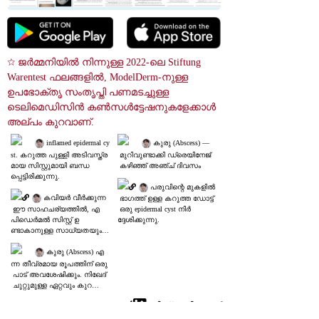
☆ ജർമ്മനിയിൽ നിന്നുള്ള 2022-ലെ Stiftung 
Warentest ഫലങ്ങളിൽ, ModelDerm-നുള്ള 
ഉപഭോക്തൃ സംതൃപ്തി പണമടച്ചുള്ള 
ടെലിമെഡിസിൻ കൺസൾട്ടേഷനുകളേക്കാൾ 
അല്പം കുറവാണ്.
 inflamed epidermal cy
 കുരു (Abscess) ―
st. കറുത്ത പുള്ളി അടിവസ്ത്ര
 മുറിവുണ്ടാക്കി ഡ്രെയിനേജ്
മായ സിസ്റ്റുമായി ബന്ധ
 കഴിഞ്ഞ് അഞ്ച് ദിവസം
പ്പെട്ടിരിക്കുന്നു.
 പരുവിന്റെ മുകളിൽ
 കവിയർ വീർക്കുന്ന
 ഭാഗത്ത് ഉള്ള കറുത്ത ഡോട്ട്
 ഈ സാഹചര്യത്തിൽ, എ
 ഒരു epidermal cyst നിർ
പിഡെർമൽ സിസ്റ്റ് ഉ
ദ്ദേശിക്കുന്നു.
ണ്ടാകാനുള്ള സാധ്യതയും പ
രിഗണിക്കണം.
 കുരു (Abscess) എ
ന്ന തീവ്രമായ രൂപത്തിന് ഒരു
 പാട് അവശേഷിക്കും. നിഖേദ്
 ചുറ്റുമുള്ള ഏറ്റവും കുറഞ്ഞ
 എറിത്തമ സൂചിപ്പിക്കുന്നത്
 ചിത്ര തിരയൽ
 അണുബാധയുടെ പരിഹാര
ത്തിൻ്റെ അവസ്ഥയിലാണ്.