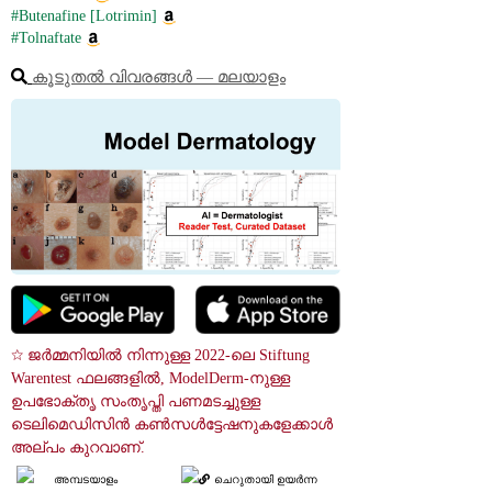
#Butenafine [Lotrimin]
#Tolnaftate
കൂടുതൽ വിവരങ്ങൾ ― മലയാളം
☆ ജർമ്മനിയിൽ നിന്നുള്ള 2022-ലെ Stiftung 
Warentest ഫലങ്ങളിൽ, ModelDerm-നുള്ള 
ഉപഭോക്തൃ സംതൃപ്തി പണമടച്ചുള്ള 
ടെലിമെഡിസിൻ കൺസൾട്ടേഷനുകളേക്കാൾ 
അല്പം കുറവാണ്.
അമ്പടയാളം
ചെറുതായി ഉയർന്ന