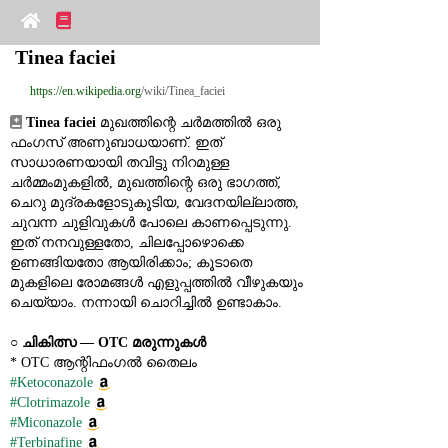
Tinea faciei
https://en.wikipedia.org
/wiki/Tinea_faciei
Tinea faciei
 മുഖത്തിന്റെ ചർമത്തിൽ ഒരു 
ഫംഗസ് അണുബാധയാണ്. ഇത് 
സാധാരണയായി തവിട്ടു നിറമുള്ള 
ചർമ്മംമുകളിൽ, മുഖത്തിന്റെ ഒരു ഭാഗത്ത്, 
ചെറു മുദ്രകളോടുകൂടിയ, വേദനയില്ലാത്ത, 
ചുവന്ന ചുളിവുകൾ പോലെ കാണപ്പെടുന്നു. 
ഇത് നനവുള്ളതോ, ചിലപ്പോഴൊക്കെ 
ഉണങ്ങിയതോ ആയിരിക്കാം; കൂടാതെ 
മുകളിലെ രോമങ്ങൾ എളുപ്പത്തിൽ വീഴുകയും 
ചെയ്യാം. നന്നായി ചൊറിച്ചിൽ ഉണ്ടാകാം.
○ 
ചികിത്സ — OTC മരുന്നുകൾ
* OTC ആന്റിഫംഗൽ തൈലം
#Ketoconazole
#Clotrimazole
#Miconazole
#Terbinafine