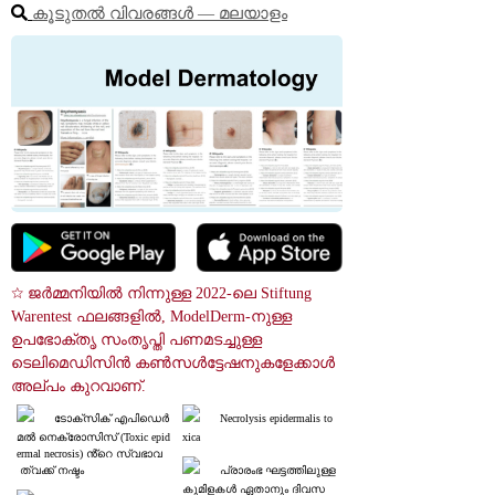
കൂടുതൽ വിവരങ്ങൾ ― മലയാളം
☆ ജർമ്മനിയിൽ നിന്നുള്ള 2022-ലെ Stiftung 
Warentest ഫലങ്ങളിൽ, ModelDerm-നുള്ള 
ഉപഭോക്തൃ സംതൃപ്തി പണമടച്ചുള്ള 
ടെലിമെഡിസിൻ കൺസൾട്ടേഷനുകളേക്കാൾ 
അല്പം കുറവാണ്.
ടോക്സിക് എപിഡെർ
Necrolysis epidermalis to
മൽ നെക്രോസിസ് (Toxic epid
xica
ermal necrosis) ൻ്റെ സ്വഭാവ
 ത്വക്ക് നഷ്ടം
പ്രാരംഭ ഘട്ടത്തിലുള്ള 
കുമിളകൾ ഏതാനും ദിവസ