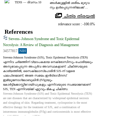
TENS ― ദിവസം 10
ങ്ങൾക്കുള്ളിൽ ശരീരം മുഴുവ
നും ഉൾപ്പെടുന്നതിലേക്ക് വേഗ
ത്തിൽ പുരോഗമിക്കും.
 ചിത്ര തിരയൽ
relevance score : -100.0%
References
Stevens–Johnson Syndrome and Toxic Epidermal
Necrolysis: A Review of Diagnosis and Management
34577817
NIH
Stevens-Johnson Syndrome (SJS), Toxic Epidermal Necrolysis (TEN) 
എന്നിവ ചർമത്തിന് വ്യാപകമായ നെക്രോസിസും ചൊരിയലും 
അനുഭവപ്പെടുന്ന അപൂർവ അവസ്ഥകളാണ്. ചികിത്സയുടെ 
കാര്യത്തിൽ, സൈക്ലോസ്പോരിൻ SJS‑ന് വളരെ 
ഫലപ്രദമാണ്; അതേ സമയം ഇൻട്രാവീനസ് 
ഇമ്യൂണോഗ്ലോബുലിൻ (IVIg)യും 
കോർട്ടിക്കോസ്റ്റിറോയിഡുകളും എന്നിവയുടെ സംയോജനമാണ് 
SJS, TEN എന്നിവയ്ക്ക് ഏറ്റവും മികച്ച ചികിത്സ.
Stevens-Johnson Syndrome (SJS) and Toxic Epidermal Necrolysis (TEN) 
are rare diseases that are characterized by widespread epidermal necrosis 
and sloughing of skin. Regarding treatment, cyclosporine is the most 
effective therapy for the treatment of SJS, and a combination of 
intravenous immunoglobulin (IVIg) and corticosteroids is most effective 
for SJS/TEN overlap and TEN.
Toxic Epidermal Necrolysis: A Review of Past and Present
Therapeutic Approaches
36469487