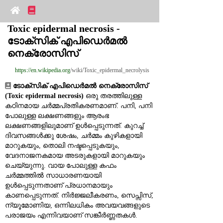
Toxic epidermal necrosis - 
ടോക്സിക് എപിഡെർമൽ 
നെക്രോസിസ്
https://en.wikipedia.org
/wiki/Toxic_epidermal_necrolysis
ടോക്സിക് എപിഡെർമൽ നെക്രോസിസ് 
(Toxic epidermal necrosis)
 ഒരു തരത്തിലുള്ള 
കഠിനമായ ചർമ്മപ്രതികരണമാണ്. പനി, പനി 
പോലുള്ള ലക്ഷണങ്ങളും ആരംഭ 
ലക്ഷണങ്ങളിലുമാണ് ഉൾപ്പെടുന്നത്. കുറച്ച് 
ദിവസങ്ങൾക്കു ശേഷം, ചർമ്മം കുഴികളായി 
മാറുകയും, തൊലി നഷ്ടപ്പെടുകയും, 
വേദനാജനകമായ അടരുകളായി മാറുകയും 
ചെയ്യുന്നു. വായ പോലുള്ള കഫം 
ചർമ്മത്തിൽ സാധാരണയായി 
ഉൾപ്പെടുന്നതാണ് പ്രധാനമായും 
കാണപ്പെടുന്നത്. നിർജ്ജലീകരണം, സെപ്സിസ്, 
ന്യൂമോണിയ, ഒന്നിലധികം അവയവങ്ങളുടെ 
പരാജയം എന്നിവയാണ് സങ്കീർണ്ണതകൾ.