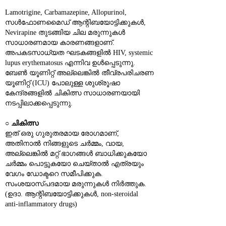
Lamotrigine, Carbamazepine, Allopurinol, 
സൾഫോണമൈഡ് ആന്റിബയോട്ടിക്കുകൾ, 
Nevirapine തുടങ്ങിയ ചില മരുന്നുകൾ 
സാധാരണമായ കാരണങ്ങളാണ്. 
അപകടസാധ്യത ഘടകങ്ങളിൽ HIV, systemic 
lupus erythematosus എന്നിവ ഉൾപ്പെടുന്നു. 
ബേൺ യൂണിറ്റ് അല്ലെങ്കിൽ തീവ്രപരിചരണ 
യൂണിറ്റ് (ICU) പോലുള്ള ശുശ്രൂഷാ 
കേന്ദ്രങ്ങളിൽ ചികിത്സ സാധാരണയായി 
നടപ്പിലാക്കപ്പെടുന്നു.
○ 
ചികിത്സ
ഇത് ഒരു ഗുരുതരമായ രോഗമാണ്, 
അതിനാൽ നിങ്ങളുടെ ചർമ്മം, വായ, 
അല്ലെങ്കിൽ മറ്റ് ഭാഗങ്ങൾ ബാധിക്കുകയോ 
ചർമ്മം പൊട്ടുകയോ ചെയ്താൽ എത്രയും 
വേഗം ഡോക്ടറെ സമീപിക്കുക.
സംശയാസ്പദമായ മരുന്നുകൾ നിർത്തുക. 
(ഉദാ. ആന്റിബയോട്ടിക്കുകൾ, non‑steroidal 
anti‑inflammatory drugs)