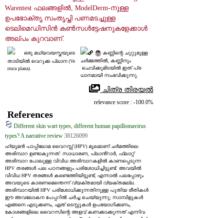
Warentest ഫലങ്ങളിൽ, ModelDerm-നുള്ള 
ഉപഭോക്തൃ സംതൃപ്തി പണമടച്ചുള്ള 
ടെലിമെഡിസിൻ കൺസൾട്ടേഷനുകളേക്കാൾ 
അല്പം കുറവാണ്.
ഒരു മധ്യവയസ്കയുടെ 
 കണ്ണിന്റെ ചുറ്റുമുള്ള 
ചർമ്മത്തിൽ, കണ്ണിനും
താടിയിൽ വെറുക്ക പ്ലാന (Ve
 ചെവിക്കുമിടയിൽ ഇത് പ്ര
rruca plana).
ധാനമായി സംഭവിക്കുന്നു.
 ചിത്ര തിരയൽ
relevance score : -100.0%
References
Different skin wart types, different human papillomavirus
types? A narrative review
38126099
ഹ്യൂമൻ പാപ്പിലോമ വൈറസ്സ് (HPV) മൂലമാണ് ചർമത്തിലെ 
അരിമ്പാറ ഉണ്ടാകുന്നത്. സാധാരണ, പ്ലാൻ്റാർ, ഫ്ലാറ്റ് 
അരിമ്പാറ പോലുള്ള വിവിധ അരിമ്പാറകളിൽ കാണപ്പെടുന്ന 
HPV തരങ്ങൾ പല പഠനങ്ങളും പരിശോധിച്ചിട്ടുണ്ട്. അവയിൽ 
വിവിധ HPV തരങ്ങൾ കണ്ടെത്തിയിട്ടുണ്ട്, എന്നാൽ പലപ്പോഴും 
അവയുടെ കാരണമെന്തെന്ന് വ്യക്തമായി വ്യക്തമല്ല. 
അരിമ്പാറയിൽ HPV പരിശോധിക്കുന്നതിനുള്ള പുതിയ രീതികൾ 
ഈ അവലോകന പേപ്പറിൽ ചർച്ച ചെയ്യുന്നു; സാമ്പിളുകൾ 
എങ്ങനെ എടുക്കണം, ഏത് ടെസ്റ്റുകൾ ഉപയോഗിക്കണം, 
കോശങ്ങളിലെ വൈറസിന്റെ അളവ് കണക്കാക്കുന്നത് എന്നിവ 