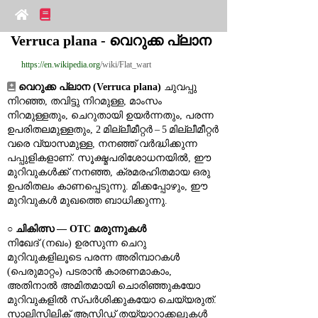
Verruca plana - വെറുക്ക പ്ലാന
https://en.wikipedia.org
/wiki/Flat_wart
വെറുക്ക പ്ലാന (Verruca plana)
 ചുവപ്പു 
നിറഞ്ഞ, തവിട്ടു നിറമുള്ള, മാംസം 
നിറമുള്ളതും, ചെറുതായി ഉയർന്നതും, പരന്ന 
ഉപരിതലമുള്ളതും, 2 മില്ലീമീറ്റർ – 5 മില്ലീമീറ്റർ 
വരെ വ്യാസമുള്ള, നനഞ്ഞ് വർദ്ധിക്കുന്ന 
പപ്പുളികളാണ്. സൂക്ഷ്മപരിശോധനയിൽ, ഈ 
മുറിവുകൾക്ക് നനഞ്ഞ, ക്രമരഹിതമായ ഒരു 
ഉപരിതലം കാണപ്പെടുന്നു. മിക്കപ്പോഴും, ഈ 
മുറിവുകൾ മുഖത്തെ ബാധിക്കുന്നു.
○ 
ചികിത്സ ― OTC മരുന്നുകൾ
നിഖേദ് (നഖം) ഉരസുന്ന ചെറു 
മുറിവുകളിലൂടെ പരന്ന അരിമ്പാറകൾ 
(പെരുമാറ്റം) പടരാൻ കാരണമാകാം, 
അതിനാൽ അമിതമായി ചൊരിഞ്ഞുകയോ 
മുറിവുകളിൽ സ്പർശിക്കുകയോ ചെയ്യരുത്.
സാലിസിലിക് ആസിഡ് തയ്യാറാക്കലുകൾ 