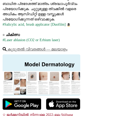
ബാധിത പ്രദേശത്ത് മാത്രം ശ്രദ്ധാപൂർവ്വം 
പ്രയോഗിക്കുക. ചുറ്റുമുള്ള ത്വക്കിൽ വളരെ 
അധികം ആസിഡിറ്റി ഉള്ള വസ്തുക്കൾ 
പ്രയോഗിക്കുന്നത് ഒഴിവാക്കുക.
#Salicylic acid, brush applicator [Duofilm]
○ 
ചികിത്സ
#Laser ablasion (CO2 or Erbium laser)
കൂടുതൽ വിവരങ്ങൾ ― മലയാളം
☆ ജർമ്മനിയിൽ നിന്നുള്ള 2022-ലെ Stiftung 