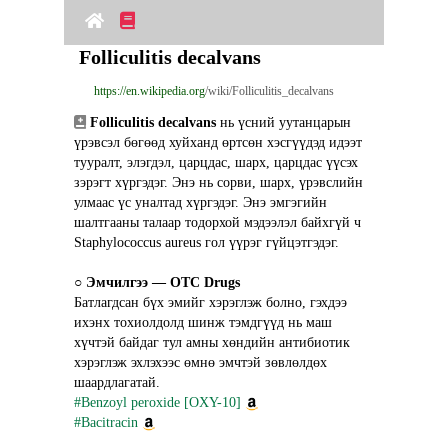
Folliculitis decalvans
https://en.wikipedia.org
/wiki/Folliculitis_decalvans
Folliculitis decalvans
 нь үсний уутанцарын 
үрэвсэл бөгөөд хуйханд өртсөн хэсгүүдэд идээт 
тууралт, элэгдэл, царцдас, шарх, царцдас үүсэх 
зэрэгт хүргэдэг. Энэ нь сорви, шарх, үрэвслийн 
улмаас үс уналтад хүргэдэг. Энэ эмгэгийн 
шалтгааны талаар тодорхой мэдээлэл байхгүй ч 
Staphylococcus aureus гол үүрэг гүйцэтгэдэг.
○ 
Эмчилгээ ― OTC Drugs
Батлагдсан бүх эмийг хэрэглэж болно, гэхдээ 
ихэнх тохиолдолд шинж тэмдгүүд нь маш 
хүчтэй байдаг тул амны хөндийн антибиотик 
хэрэглэж эхлэхээс өмнө эмчтэй зөвлөлдөх 
шаардлагатай.
#Benzoyl peroxide [OXY-10]
#Bacitracin