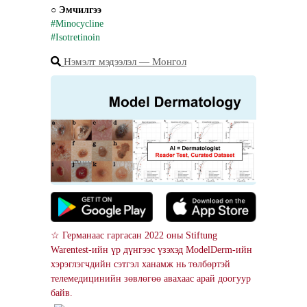
○ 
Эмчилгээ
#Minocycline
#Isotretinoin
Нэмэлт мэдээлэл ― Монгол
☆ Германаас гаргасан 2022 оны Stiftung 
Warentest-ийн үр дүнгээс үзэхэд ModelDerm-ийн 
хэрэглэгчдийн сэтгэл ханамж нь төлбөртэй 
телемедицинийн зөвлөгөө авахаас арай доогуур 
байв.