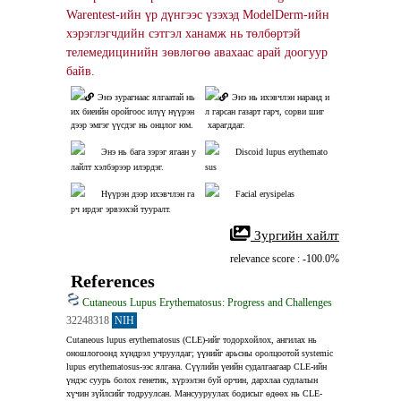
Warentest-ийн үр дүнгээс үзэхэд ModelDerm-ийн 
хэрэглэгчдийн сэтгэл ханамж нь төлбөртэй 
телемедицинийн зөвлөгөө авахаас арай доогуур 
байв.
Энэ зурагнаас ялгаатай нь 
Энэ нь ихэвчлэн наранд и
их биеийн оройгоос илүү нүүрэн 
л гарсан газарт гарч, сорви шиг
дээр эмгэг үүсдэг нь онцлог юм.
 харагддаг.
Энэ нь бага зэрэг ягаан у
Discoid lupus erythemato
лайлт хэлбэрээр илэрдэг.
sus
Нүүрэн дээр ихэвчлэн га
Facial erysipelas
рч ирдэг эрвээхэй тууралт.
 Зургийн хайлт
relevance score : -100.0%
References
Cutaneous Lupus Erythematosus: Progress and Challenges
32248318
NIH
Cutaneous lupus erythematosus (CLE)-ийг тодорхойлох, ангилах нь 
оношлогоонд хүндрэл учруулдаг; үүнийг арьсны оролцоотой systemic 
lupus erythematosus-ээс ялгана. Сүүлийн үеийн судалгаагаар CLE-ийн 
үндэс суурь болох генетик, хүрээлэн буй орчин, дархлаа судлалын 
хүчин зүйлсийг тодруулсан. Мансууруулах бодисыг өдөөх нь CLE-