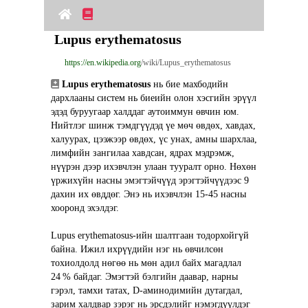
Lupus erythematosus
https://en.wikipedia.org
/wiki/Lupus_erythematosus
Lupus erythematosus
 нь бие махбодийн 
дархлааны систем нь биеийн олон хэсгийн эрүүл 
эдэд буруугаар халддаг аутоиммун өвчин юм. 
Нийтлэг шинж тэмдгүүдэд үе мөч өвдөх, хавдах, 
халуурах, цээжээр өвдөх, үс унах, амны шархлаа, 
лимфийн зангилаа хавдсан, ядрах мэдрэмж, 
нүүрэн дээр ихэвчлэн улаан тууралт орно. Нөхөн 
үржихүйн насны эмэгтэйчүүд эрэгтэйчүүдээс 9 
дахин их өвддөг. Энэ нь ихэвчлэн 15‑45 насны 
хооронд эхэлдэг.
Lupus erythematosus‑ийн шалтгаан тодорхойгүй 
байна. Ижил ихрүүдийн нэг нь өвчилсөн 
тохиолдолд нөгөө нь мөн адил байх магадлал 
24 % байдаг. Эмэгтэй бэлгийн даавар, нарны 
гэрэл, тамхи татах, D‑аминодимийн дутагдал, 
зарим халдвар зэрэг нь эрсдэлийг нэмэгдүүлдэг 