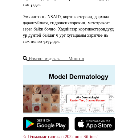
гэж үздэг.
Эмчилгээ нь NSAID, кортикостероид, дархлаа 
дарангуйлагч, гидроксихлорокин, метотрексат 
зэрэг байж болно. Хэдийгээр кортикостероидууд 
үр дүнтэй байдаг ч урт хугацааны хэрэглээ нь 
гаж нөлөө үзүүлдэг.
Нэмэлт мэдээлэл ― Монгол
☆ Германаас гаргасан 2022 оны Stiftung 