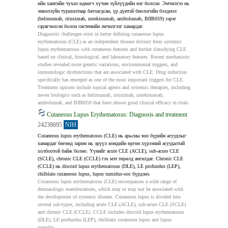
ийн хамгийн чухал өдөөгч хүчин зүйлүүдийн нэг болсон. Эмчилгээ нь 
эмнэлзүйн туршилтаар батлагдсан, үр дүнтэй биологийн бэлдмэл 
(belimumab, rituximab, ustekinumab, anifrolumab, BIIB059) зэрэг 
сэдэвчилсэн болон системийн эмчилгээг хамардаг.
Diagnostic challenges exist in better defining cutaneous lupus 
erythematosus (CLE) as an independent disease distinct from systemic 
lupus erythematosus with cutaneous features and further classifying CLE 
based on clinical, histological, and laboratory features. Recent mechanistic 
studies revealed more genetic variations, environmental triggers, and 
immunologic dysfunctions that are associated with CLE. Drug induction 
specifically has emerged as one of the most important triggers for CLE. 
Treatment options include topical agents and systemic therapies, including 
newer biologics such as belimumab, rituximab, ustekinumab, 
anifrolumab, and BIIB059 that have shown good clinical efficacy in trials.
Cutaneous Lupus Erythematosus: Diagnosis and treatment
24238695
NIH
Cutaneous lupus erythematosus (CLE) нь арьсны янз бүрийн асуудлыг 
хамардаг бөгөөд зарим нь эрүүл мэндийн өргөн хүрээний асуудалтай 
холбоотой байж болно. Үүнийг acute CLE (ACLE), sub‑acute CLE 
(SCLE), chronic CLE (CCLE) гэх мэт төрөлд ангилдаг. Chronic CLE 
(CCLE) нь discoid lupus erythematosus (DLE), LE profundus (LEP), 
chilblain cutaneous lupus, lupus tumidus‑оос бүрдэнэ.
Cutaneous lupus erythematosus (CLE) encompasses a wide range of 
dermatologic manifestations, which may or may not be associated with 
the development of systemic disease. Cutaneous lupus is divided into 
several sub-types, including acute CLE (ACLE), sub-acute CLE (SCLE) 
and chronic CLE (CCLE). CCLE includes discoid lupus erythematosus 
(DLE), LE profundus (LEP), chilblain cutaneous lupus and lupus 
tumidus.