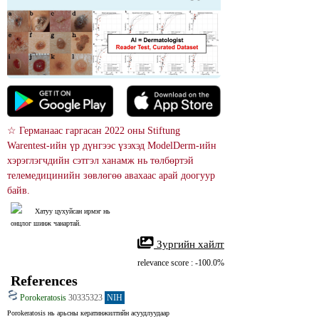
☆ Германаас гаргасан 2022 оны Stiftung 
Warentest-ийн үр дүнгээс үзэхэд ModelDerm-ийн 
хэрэглэгчдийн сэтгэл ханамж нь төлбөртэй 
телемедицинийн зөвлөгөө авахаас арай доогуур 
байв.
Хатуу цухуйсан ирмэг нь 
онцлог шинж чанартай.
 Зургийн хайлт
relevance score : -100.0%
References
Porokeratosis
30335323
NIH
Porokeratosis нь арьсны кератинжилтийн асуудлуудаар 