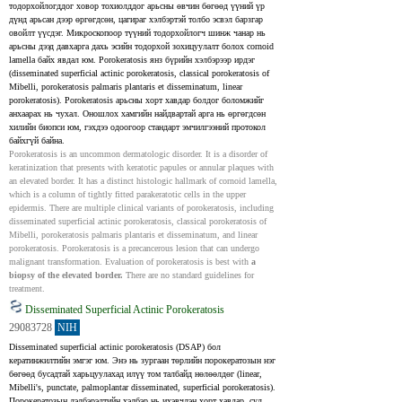
тодорхойлогддог ховор тохиолддог арьсны өвчин бөгөөд үүний үр 
дүнд арьсан дээр өргөгдсөн, цагираг хэлбэртэй толбо эсвэл барзгар 
овойлт үүсдэг. Микроскопоор түүний тодорхойлогч шинж чанар нь 
арьсны дээд давхарга дахь эсийн тодорхой зохицуулалт болох cornoid 
lamella байх явдал юм. Porokeratosis янз бүрийн хэлбэрээр ирдэг 
(disseminated superficial actinic porokeratosis, classical porokeratosis of 
Mibelli, porokeratosis palmaris plantaris et disseminatum, linear 
porokeratosis). Porokeratosis арьсны хорт хавдар болдог боломжийг 
анхаарах нь чухал. Оношлох хамгийн найдвартай арга нь өргөгдсөн 
хилийн биопси юм, гэхдээ одоогоор стандарт эмчилгээний протокол 
байхгүй байна.
Porokeratosis is an uncommon dermatologic disorder. It is a disorder of 
keratinization that presents with keratotic papules or annular plaques with 
an elevated border. It has a distinct histologic hallmark of cornoid lamella, 
which is a column of tightly fitted parakeratotic cells in the upper 
epidermis. There are multiple clinical variants of porokeratosis, including 
disseminated superficial actinic porokeratosis, classical porokeratosis of 
Mibelli, porokeratosis palmaris plantaris et disseminatum, and linear 
porokeratosis. Porokeratosis is a precancerous lesion that can undergo 
malignant transformation. Evaluation of porokeratosis is best with 
a 
biopsy of the elevated border.
 There are no standard guidelines for 
treatment.
Disseminated Superficial Actinic Porokeratosis
29083728
NIH
Disseminated superficial actinic porokeratosis (DSAP) бол 
кератинжилтийн эмгэг юм. Энэ нь зургаан төрлийн порокератозын нэг 
бөгөөд бусадтай харьцуулахад илүү том талбайд нөлөөлдөг (linear, 
Mibelli's, punctate, palmoplantar disseminated, superficial porokeratosis). 
Порокератозын дэлбэрэлтийн хэлбэр нь ихэвчлэн хорт хавдар, сул 