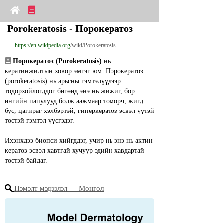
Porokeratosis - Порокератоз
https://en.wikipedia.org
/wiki/Porokeratosis
Порокератоз (Porokeratosis)
 нь 
кератинжилтын ховор эмгэг юм. Порокератоз 
(porokeratosis) нь арьсны гэмтэлүүдээр 
тодорхойлогддог бөгөөд энэ нь жижиг, бор 
өнгийн папулууд болж аажмаар томорч, жигд 
бус, цагираг хэлбэртэй, гиперкератоз эсвэл үүтэй 
төстэй гэмтэл үүсгэдэг.
Ихэнхдээ биопси хийгддэг, учир нь энэ нь актин 
кератоз эсвэл хавтгай хучуур эдийн хавдартай 
төстэй байдаг.
Нэмэлт мэдээлэл ― Монгол