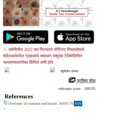
☆ जर्मनीतील 2022 च्या स्टिफटंग वॉरेंटेस्ट निकालांमध्ये, 
मॉडेलडर्मवरील ग्राहकांचे समाधान सशुल्क टेलिमेडिसिन 
सल्लामसलतांपेक्षा किंचित कमी होते.
म्यूकोसेल उपचार
 प्रतिमा शोध
relevance score : -100.0%
References
Overview of common oral lesions
36606178
NIH
The pathologies covered include recurrent aphthous stomatitis, herpes 
simplex virus, oral squamous cell carcinoma, geographic tongue, oral 
candidosis, oral lichen planus, pre-malignant disorders, pyogenic 
granuloma, mucocele and squamous cell papilloma, oral melanoma, hairy 
tongue and amalgam tattoo.
Oral Mucosal Lesions in Childhood
36354659
NIH