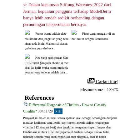
☆ Dalam keputusan Stiftung Warentest 2022 dari 
Jerman, kepuasan pengguna terhadap ModelDerm 
hanya lebih rendah sedikit berbanding dengan 
perundingan teleperubatan berbayar.
Punca utama adalah ekze
Fisur yang mengalir di su
ma kronik dan jangkitan yang berk
dut mulut dengan kemerahan.
aitan pada bibir. Malnutrisi biasan
ya bukan penyebabnya.
Kes yang agak ringan Che
ilitis Sudut (Angular cheilitis) mer
ebak ke kulit muka orang muda (k
awasan yang terjejas adalah dalam
 bujur hitam).
 Carian imej
relevance score : -100.0%
References
Differential Diagnosis of Cheilitis - How to Classify
Cheilitis?
30431729
NIH
Penyakit ini boleh muncul secara spontan atau sebagai sebahagian daripada 
masalah kesihatan yang lebih luas (seperti anemia akibat kekurangan 
vitamin B12 atau zat besi) atau jangkitan tempatan (seperti herpes dan 
kandidiasis mulut). Cheilitis juga boleh berlaku sebagai tindak balas 
terhadap sesuatu yang menjengkelkan atau alergenik, atau ia boleh 