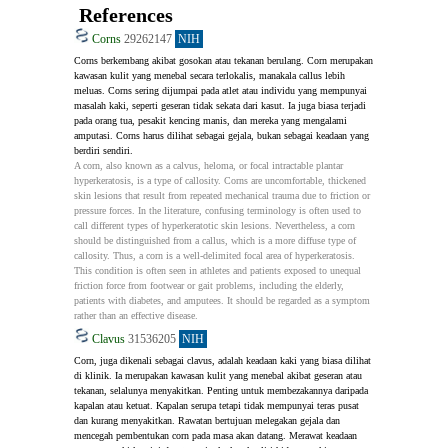
References
Corns
29262147
NIH
Corns berkembang akibat gosokan atau tekanan berulang. Corn merupakan 
kawasan kulit yang menebal secara terlokalis, manakala callus lebih 
meluas. Corns sering dijumpai pada atlet atau individu yang mempunyai 
masalah kaki, seperti geseran tidak sekata dari kasut. Ia juga biasa terjadi 
pada orang tua, pesakit kencing manis, dan mereka yang mengalami 
amputasi. Corns harus dilihat sebagai gejala, bukan sebagai keadaan yang 
berdiri sendiri.
A corn, also known as a calvus, heloma, or focal intractable plantar 
hyperkeratosis, is a type of callosity. Corns are uncomfortable, thickened 
skin lesions that result from repeated mechanical trauma due to friction or 
pressure forces. In the literature, confusing terminology is often used to 
call different types of hyperkeratotic skin lesions. Nevertheless, a corn 
should be distinguished from a callus, which is a more diffuse type of 
callosity. Thus, a corn is a well-delimited focal area of hyperkeratosis. 
This condition is often seen in athletes and patients exposed to unequal 
friction force from footwear or gait problems, including the elderly, 
patients with diabetes, and amputees. It should be regarded as a symptom 
rather than an effective disease.
Clavus
31536205
NIH
Corn, juga dikenali sebagai clavus, adalah keadaan kaki yang biasa dilihat 
di klinik. Ia merupakan kawasan kulit yang menebal akibat geseran atau 
tekanan, selalunya menyakitkan. Penting untuk membezakannya daripada 
kapalan atau ketuat. Kapalan serupa tetapi tidak mempunyai teras pusat 
dan kurang menyakitkan. Rawatan bertujuan melegakan gejala dan 
mencegah pembentukan corn pada masa akan datang. Merawat keadaan 