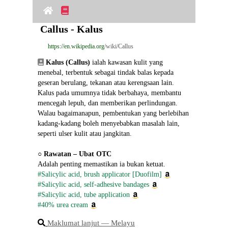
Callus - Kalus
https://en.wikipedia.org
/wiki/Callus
Kalus (Callus)
 ialah kawasan kulit yang 
menebal, terbentuk sebagai tindak balas kepada 
geseran berulang, tekanan atau kerengsaan lain. 
Kalus pada umumnya tidak berbahaya, membantu 
mencegah lepuh, dan memberikan perlindungan. 
Walau bagaimanapun, pembentukan yang berlebihan 
kadang‑kadang boleh menyebabkan masalah lain, 
seperti ulser kulit atau jangkitan.
○ 
Rawatan – Ubat OTC
Adalah penting memastikan ia bukan ketuat.
#Salicylic acid, brush applicator [Duofilm]
#Salicylic acid, self-adhesive bandages
#Salicylic acid, tube application
#40% urea cream
Maklumat lanjut ― Melayu