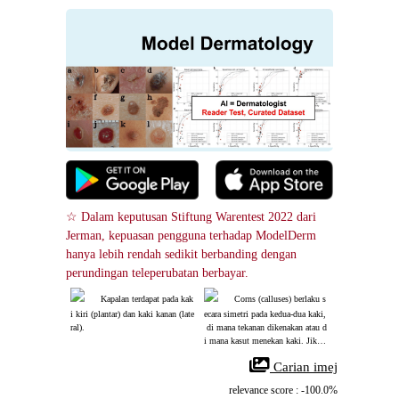
☆ Dalam keputusan Stiftung Warentest 2022 dari 
Jerman, kepuasan pengguna terhadap ModelDerm 
hanya lebih rendah sedikit berbanding dengan 
perundingan teleperubatan berbayar.
Kapalan terdapat pada kak
Corns (calluses) berlaku s
i kiri (plantar) dan kaki kanan (late
ecara simetri pada kedua-dua kaki,
ral).
 di mana tekanan dikenakan atau d
i mana kasut menekan kaki. Jika l
esi yang sama berlaku di kawasan
 Carian imej
 tanpa tekanan, ketuat harus disyak
i.
relevance score : -100.0%