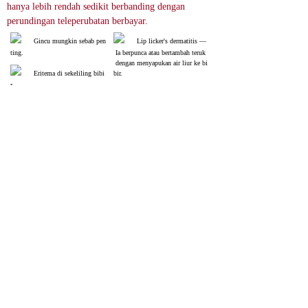
hanya lebih rendah sedikit berbanding dengan 
perundingan teleperubatan berbayar.
Gincu mungkin sebab pen
Lip licker's dermatitis ―
ting.
 Ia berpunca atau bertambah teruk
 dengan menyapukan air liur ke bi
Eritema di sekeliling bibi
bir.
r.
Angular cheilitis ― Dala
Angular Cheilitis, kes rin
m kebanyakan kes, ia disertai deng
an jangkitan ringan, jadi rawatan a
gan ― Tidak seperti jangkitan her
ntibiotik diperlukan. Tidak seperti 
pes, tiada lepuh.
jangkitan herpes, ekzema pada bibi
r sering diperhatikan.
Lip licker's dermatitis ―
 Ia kerap berlaku pada kanak-kana
k.
 Carian imej
relevance score : -100.0%
References
Differential Diagnosis of Cheilitis - How to Classify
Cheilitis?
30431729
NIH
Penyakit ini boleh muncul secara spontan atau sebagai sebahagian daripada 
masalah kesihatan tertentu yang lebih luas (seperti anemia akibat tahap 
rendah vitamin B12 atau zat besi) atau jangkitan tempatan (herpes, 
kandidiasis oral). Cheilitis juga mungkin berlaku sebagai tindak balas 