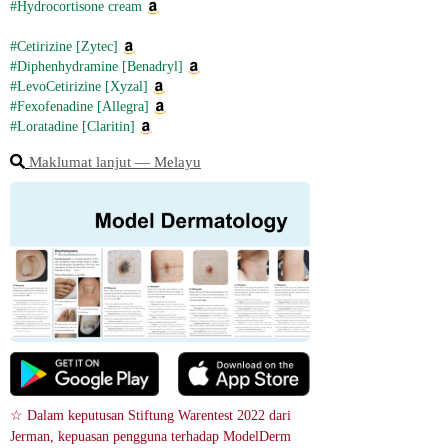
#Hydrocortisone cream
#Cetirizine [Zytec]
#Diphenhydramine [Benadryl]
#LevoCetirizine [Xyzal]
#Fexofenadine [Allegra]
#Loratadine [Claritin]
Maklumat lanjut ― Melayu
☆ Dalam keputusan Stiftung Warentest 2022 dari 
Jerman, kepuasan pengguna terhadap ModelDerm 