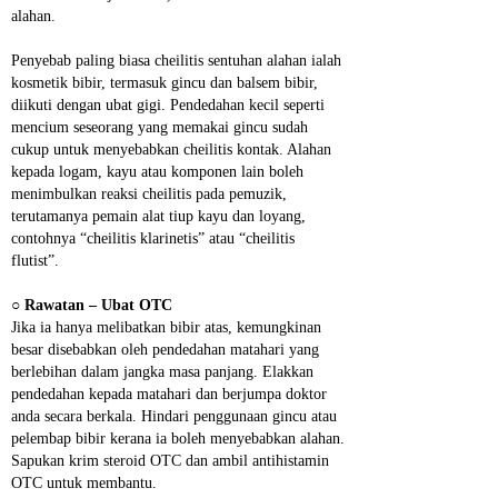
alahan.
Penyebab paling biasa cheilitis sentuhan alahan ialah 
kosmetik bibir, termasuk gincu dan balsem bibir, 
diikuti dengan ubat gigi. Pendedahan kecil seperti 
mencium seseorang yang memakai gincu sudah 
cukup untuk menyebabkan cheilitis kontak. Alahan 
kepada logam, kayu atau komponen lain boleh 
menimbulkan reaksi cheilitis pada pemuzik, 
terutamanya pemain alat tiup kayu dan loyang, 
contohnya “cheilitis klarinetis” atau “cheilitis 
flutist”.
○ 
Rawatan – Ubat OTC
Jika ia hanya melibatkan bibir atas, kemungkinan 
besar disebabkan oleh pendedahan matahari yang 
berlebihan dalam jangka masa panjang. Elakkan 
pendedahan kepada matahari dan berjumpa doktor 
anda secara berkala. Hindari penggunaan gincu atau 
pelembap bibir kerana ia boleh menyebabkan alahan. 
Sapukan krim steroid OTC dan ambil antihistamin 
OTC untuk membantu.