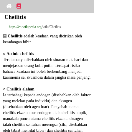
Cheilitis
https://en.wikipedia.org
/wiki/Cheilitis
Cheilitis
 adalah keadaan yang dicirikan oleh 
keradangan bibir.
○ 
Actinic cheilitis
Terutamanya disebabkan oleh sinaran matahari dan 
menjejaskan orang kulit putih. Terdapat risiko 
bahawa keadaan ini boleh berkembang menjadi 
karsinoma sel skuamosa dalam jangka masa panjang.
○ 
Cheilitis alahan
Ia terbahagi kepada endogen (disebabkan oleh faktor 
yang melekat pada individu) dan eksogen 
(disebabkan oleh agen luar). Penyebab utama 
cheilitis ekzematous endogen ialah cheilitis atopik, 
manakala punca utama cheilitis ekzema eksogen 
ialah cheilitis sentuhan merengsa (cth., disebabkan 
oleh tabiat menjilat bibir) dan cheilitis sentuhan 