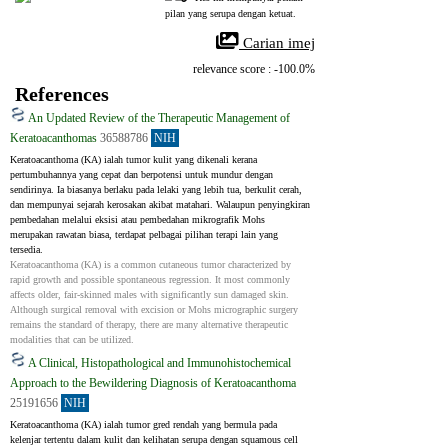
pilan yang serupa dengan ketuat.
 Carian imej
relevance score : -100.0%
References
An Updated Review of the Therapeutic Management of
Keratoacanthomas
36588786
NIH
Keratoacanthoma (KA) ialah tumor kulit yang dikenali kerana 
pertumbuhannya yang cepat dan berpotensi untuk mundur dengan 
sendirinya. Ia biasanya berlaku pada lelaki yang lebih tua, berkulit cerah, 
dan mempunyai sejarah kerosakan akibat matahari. Walaupun penyingkiran 
pembedahan melalui eksisi atau pembedahan mikrografik Mohs 
merupakan rawatan biasa, terdapat pelbagai pilihan terapi lain yang 
tersedia.
Keratoacanthoma (KA) is a common cutaneous tumor characterized by 
rapid growth and possible spontaneous regression. It most commonly 
affects older, fair-skinned males with significantly sun damaged skin. 
Although surgical removal with excision or Mohs micrographic surgery 
remains the standard of therapy, there are many alternative therapeutic 
modalities that can be utilized.
A Clinical, Histopathological and Immunohistochemical
Approach to the Bewildering Diagnosis of Keratoacanthoma
25191656
NIH
Keratoacanthoma (KA) ialah tumor gred rendah yang bermula pada 
kelenjar tertentu dalam kulit dan kelihatan serupa dengan squamous cell 