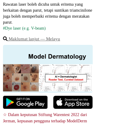
Rawatan laser boleh dicuba untuk eritema yang 
berkaitan dengan parut, tetapi suntikan triamcinilone 
juga boleh memperbaiki eritema dengan meratakan 
parut.
#Dye laser (e.g. V-beam)
Maklumat lanjut ― Melayu
☆ Dalam keputusan Stiftung Warentest 2022 dari 
Jerman, kepuasan pengguna terhadap ModelDerm 
hanya lebih rendah sedikit berbanding dengan 
perundingan teleperubatan berbayar.