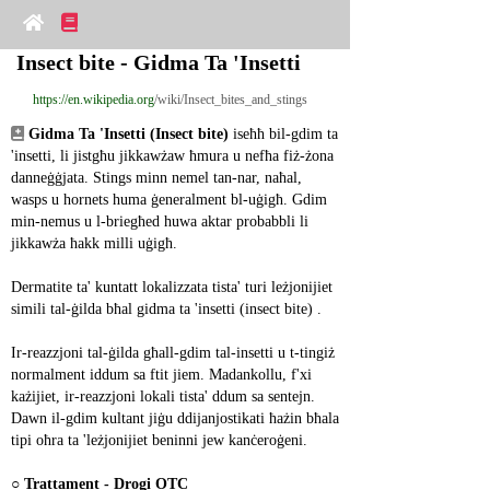
Insect bite - Gidma Ta 'Insetti
https://en.wikipedia.org
/wiki/Insect_bites_and_stings
Gidma Ta 'Insetti (Insect bite)
 iseħħ bil-gdim ta 
'insetti, li jistgħu jikkawżaw ħmura u nefħa fiż-żona 
danneġġjata. Stings minn nemel tan-nar, naħal, 
wasps u hornets huma ġeneralment bl-uġigħ. Gdim 
min-nemus u l-briegħed huwa aktar probabbli li 
jikkawża ħakk milli uġigħ.
Dermatite ta' kuntatt lokalizzata tista' turi leżjonijiet 
simili tal-ġilda bħal gidma ta 'insetti (insect bite) .
Ir-reazzjoni tal-ġilda għall-gdim tal-insetti u t-tingiż 
normalment iddum sa ftit jiem. Madankollu, f'xi 
każijiet, ir-reazzjoni lokali tista' ddum sa sentejn. 
Dawn il-gdim kultant jiġu ddijanjostikati ħażin bħala 
tipi oħra ta 'leżjonijiet beninni jew kanċeroġeni.
○ 
Trattament - Drogi OTC