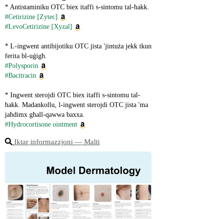
* Antistaminiku OTC biex itaffi s-sintomu tal-ħakk.
#Cetirizine [Zytec]
#LevoCetirizine [Xyzal]
* L-ingwent antibijotiku OTC jista 'jintuża jekk tkun 
ferita bl-uġigħ.
#Polysporin
#Bacitracin
* Ingwent sterojdi OTC biex itaffi s-sintomu tal-
ħakk. Madankollu, l-ingwent sterojdi OTC jista 'ma 
jaħdimx għall-qawwa baxxa.
#Hydrocortisone ointment
Iktar informazzjoni ― Malti