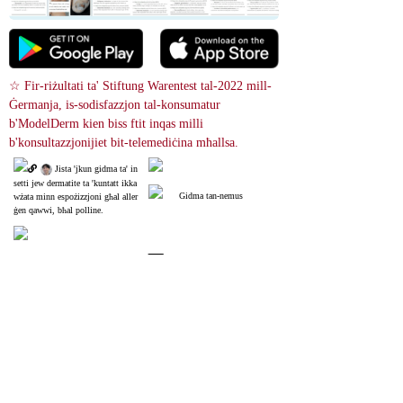
☆ Fir-riżultati ta' Stiftung Warentest tal-2022 mill-
Ġermanja, is-sodisfazzjon tal-konsumatur 
b'ModelDerm kien biss ftit inqas milli 
b'konsultazzjonijiet bit-telemediċina mħallsa.
 Jista 'jkun gidma ta' in
setti jew dermatite ta 'kuntatt ikka
Gidma tan-nemus
wżata minn espożizzjoni għal aller
ġen qawwi, bħal polline.
 Tfittxija tal-immaġni
References
Insect bite reactions
23442453
Clinical features of mosquito bites, hypersensitivity to mosquito bites 
Epstein-Barr virus NK (HMB-EBV-NK) disease, eruptive 
pseudoangiomatosis, Skeeter syndrome, papular pruritic eruption of 
HIV/AIDS, and clinical features produced by bed bugs, Mexican chicken 
bugs, assassin bugs, kissing bugs, fleas, black flies, Blandford flies, louse 