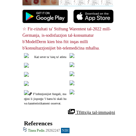
☆ Fir-riżultati ta' Stiftung Warentest tal-2022 mill-
Ġermanja, is-sodisfazzjon tal-konsumatur 
b'ModelDerm kien biss ftit inqas milli 
b'konsultazzjonijiet bit-telemediċina mħallsa.
Każ sever ta 'sieq ta' atleta
F'infezzjonijiet fungali, ma
rġini li jisporġu 'l barra bi skali hu
wa karatteristikament osservat.
 Tfittxija tal-immaġni
References
Tinea Pedis
29262247
NIH