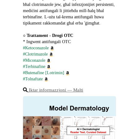
bħal clotrimazole jew, għal infezzjonijiet persistenti, 
mediċini antifungali li jittieħdu mill-ħalq bħal 
terbinafine. L-użu tal-krema antifungali huwa 
tipikament rakkomandat għal erba 'ġimgħat.
○ 
Trattament - Drogi OTC
* Ingwent antifungali OTC
#Ketoconazole
#Clotrimazole
#Miconazole
#Terbinafine
#Butenafine [Lotrimin]
#Tolnaftate
Iktar informazzjoni ― Malti