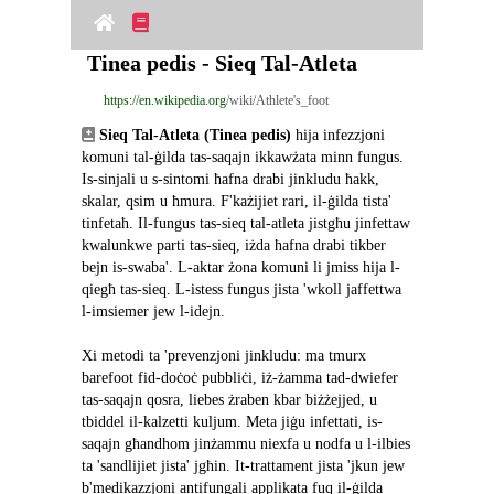
Tinea pedis - Sieq Tal-Atleta
https://en.wikipedia.org
/wiki/Athlete's_foot
Sieq Tal-Atleta (Tinea pedis)
 hija infezzjoni 
komuni tal-ġilda tas-saqajn ikkawżata minn fungus. 
Is-sinjali u s-sintomi ħafna drabi jinkludu ħakk, 
skalar, qsim u ħmura. F'każijiet rari, il-ġilda tista' 
tinfetaħ. Il-fungus tas-sieq tal-atleta jistgħu jinfettaw 
kwalunkwe parti tas-sieq, iżda ħafna drabi tikber 
bejn is-swaba'. L-aktar żona komuni li jmiss hija l-
qiegħ tas-sieq. L-istess fungus jista 'wkoll jaffettwa 
l-imsiemer jew l-idejn.
Xi metodi ta 'prevenzjoni jinkludu: ma tmurx 
barefoot fid-doċoċ pubbliċi, iż-żamma tad-dwiefer 
tas-saqajn qosra, liebes żraben kbar biżżejjed, u 
tbiddel il-kalzetti kuljum. Meta jiġu infettati, is-
saqajn għandhom jinżammu niexfa u nodfa u l-ilbies 
ta 'sandlijiet jista' jgħin. It-trattament jista 'jkun jew 
b'medikazzjoni antifungali applikata fuq il-ġilda 