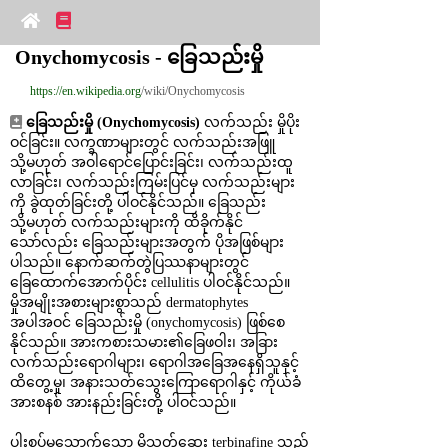
Onychomycosis - ခြေသည်းမှို
https://en.wikipedia.org
/wiki/Onychomycosis
ခြေသည်းမှို (Onychomycosis)
 လက်သည်း မှိုပိုး
ဝင်ခြင်း။ လက္ခဏာများတွင် လက်သည်းအဖြူ 
သို့မဟုတ် အဝါရောင်ပြောင်းခြင်း၊ လက်သည်းထူ
လာခြင်း၊ လက်သည်းကြမ်းပြင်မှ လက်သည်းများ
ကို ခွဲထုတ်ခြင်းတို့ ပါဝင်နိုင်သည်။ ခြေသည်း 
သို့မဟုတ် လက်သည်းများကို ထိခိုက်နိုင်
သော်လည်း ခြေသည်းများအတွက် ပိုအဖြစ်များ
ပါသည်။ နောက်ဆက်တွဲပြဿနာများတွင် 
ခြေထောက်အောက်ပိုင်း cellulitis ပါဝင်နိုင်သည်။ 
မှိုအမျိုးအစားများစွာသည် dermatophytes 
အပါအဝင် ခြေသည်းမှို (onychomycosis) ဖြစ်စေ
နိုင်သည်။ အားကစားသမား၏ခြေဖဝါး၊ အခြား
လက်သည်းရောဂါများ၊ ရောဂါအခြေအနေရှိသူနှင့် 
ထိတွေ့မှု၊ အနားသတ်သွေးကြောရောဂါနှင့် ကိုယ်ခံ
အားစနစ် အားနည်းခြင်းတို့ ပါဝင်သည်။
ပါးစပ်မှသောက်သော မှိုသတ်ဆေး terbinafine သည် 