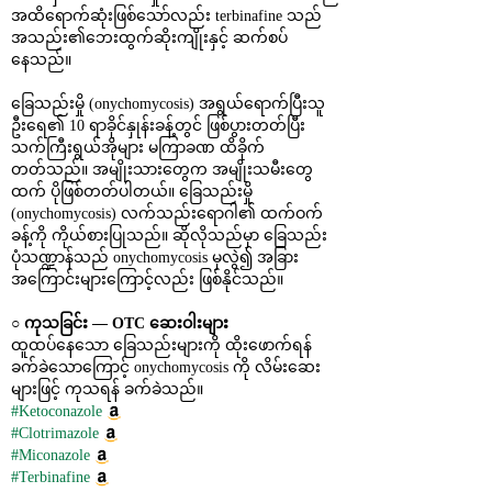
အထိရောက်ဆုံးဖြစ်သော်လည်း terbinafine သည် 
အသည်း၏ဘေးထွက်ဆိုးကျိုးနှင့် ဆက်စပ်
နေသည်။
ခြေသည်းမှို (onychomycosis) အရွယ်ရောက်ပြီးသူ
ဦးရေ၏ 10 ရာခိုင်နှုန်းခန့်တွင် ဖြစ်ပွားတတ်ပြီး 
သက်ကြီးရွယ်အိုများ မကြာခဏ ထိခိုက်
တတ်သည်။ အမျိုးသားတွေက အမျိုးသမီးတွေ
ထက် ပိုဖြစ်တတ်ပါတယ်။ ခြေသည်းမှို 
(onychomycosis) လက်သည်းရောဂါ၏ ထက်ဝက်
ခန့်ကို ကိုယ်စားပြုသည်။ ဆိုလိုသည်မှာ ခြေသည်း
ပုံသဏ္ဍာန်သည် onychomycosis မှလွဲ၍ အခြား
အကြောင်းများကြောင့်လည်း ဖြစ်နိုင်သည်။
○ 
ကုသခြင်း ― OTC ဆေးဝါးများ
ထူထပ်နေသော ခြေသည်းများကို ထိုးဖောက်ရန် 
ခက်ခဲသောကြောင့် onychomycosis ကို လိမ်းဆေး
များဖြင့် ကုသရန် ခက်ခဲသည်။
#Ketoconazole
#Clotrimazole
#Miconazole
#Terbinafine