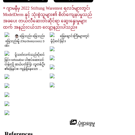
☆ ဂျာမနီမှ 2022 Stiftung Warentest ရလဒ်များတွင်၊ 
ModelDerm နှင့် သုံးစွဲသူများ၏ စိတ်ကျေနပ်မှုသည် 
အခပေး တယ်လီဆေးဝါးဆိုင်ရာ ဆွေးနွေးမှုများ
ထက် အနည်းငယ်သာ လျော့နည်းပါသည်။
 ခြေသည်း ခြေသည်း
ခြေချောင်းကြီးများတွင်
 ခြေသည်းမှို (Onychomycosis) ဒ
 မှိုပိုးဝင်ခြင်း
ဏ်၊
မှိုသတ်လက်သည်းပိုးဝင်
ခြင်း terbinafine ပါးစပ်ဆေးသင်
တန်းသို့ ဆယ်ပတ်ကြာ လူတစ်ဦး
၏ခြေနင်း။ ကျန်ရှိနေသော ရော
ဂါပိုးရှိသော လက်သည်းများ၏
 နောက်ကွယ်တွင် ကျန်းမာသော
 လက်သည်းများ ကြီးထွားမှုကို သ
တိပြုပါ။
 ပုံရှာဖွေမှု
References