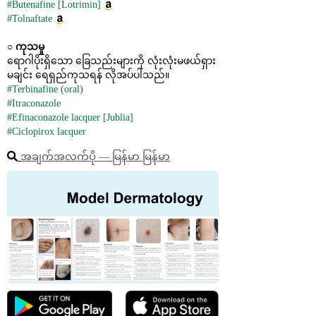
#Butenafine [Lotrimin]
#Tolnaftate
○ 
ကုသမှု
ရောဂါပိုးရှိသော ခြေသည်းများကို လုံးလုံးမဖယ်ရှား
မချင်း ရေရှည်ကုသရန် လိုအပ်ပါသည်။
#Terbinafine (oral)
#Itraconazole
#Efinaconazole lacquer [Jublia]
#Ciclopirox lacquer
အချက်အလက်ပို ― မြန်မာ မြန်မာ