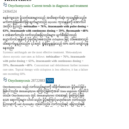
Onychomycosis: Current trends in diagnosis and treatment
24364524
စနစ်ကျသော မှိုသတ်ဆေးများသည် အထိရောက်ဆုံး ကုသမှုဖြစ်သည်။ 
မက်တာခွဲခြမ်းစိတ်ဖြာချက်များသည် mycotic ကုသနှုန်းကို အောက်ပါ
အတိုင်း ပြသည်- 
terbinafine = 76%, itraconazole with pulse dosing = 
63%, itraconazole with continuous dosing = 59%, fluconazole =48% 
။ တစ်ဆက်တည်း လက်သည်းခြေသည်းများ ပျက်စီးခြင်းသည် 
ပျောက်ကင်းနှုန်းကို ပိုမိုတိုးပွားစေသည်။ ciclopirox ဖြင့် လိမ်းဆေးသည် 
ထိရောက်မှုနည်းသည်။ ၎င်းတွင် ရှုံးနိမ့်မှုနှုန်းသည် 60% ထက် ကျော်လွန်
နေသည်။
Systemic antifungals are the most effective treatment. Meta-analyses 
shows mycotic cure rates as follows: 
terbinafine = 76%, itraconazole 
with pulse dosing = 63%, itraconazole with continuous dosing = 
59%, fluconazole =48%
. Concomitant nail debridement further increases 
cure rates. Topical therapy with ciclopirox is less effective; it has a failure 
rate exceeding 60%.
Onychomycosis
28722883
NIH
Onychomycosis သည် လက်သည်းများကို ထိခိုက်စေသော မှိုပိုးဝင်ခြင်း
ဖြစ်ပါသည်။ dermatophytes ကြောင့်ဖြစ်တဲ့အခါ tinea unguium လို့ခေါ်ပါ
တယ်။ Onychomycosis တွင် dermatophytes၊ တဆေးနှင့် မှိုကြောင့်ဖြစ်
သော ရောဂါပိုးများ ပါဝင်သည်။ မှိုပိုးကြောင့်မဟုတ်သော လက်သည်း
ပြဿနာကို nail dystrophy ဟုခေါ်သည်။ လက်သည်းနှင့် ခြေသည်းနှစ်
ဖက်စလုံးကို ထိခိုက်စေနိုင်သော်လည်း ခြေသည်း onychomycosis သည် 
ပို၍ အဖြစ်များသည်။ ဤဆောင်းပါးတွင် ၎င်း၏သက်ရောက်မှု၊ 
ဆေးခန်းအမျိုးအစားများ၊ အဆင့်များ၊ ရောဂါရှာဖွေခြင်းနှင့် ကုသခြင်း
ကဲ့သို့သော ခြေသည်း onychomycosis ၏ အမျိုးမျိုးသောရှုထောင့်များကို 
ဆွေးနွေးထားသည်။ အသက်အန္တရာယ်မစိုးရိမ်ရသော်လည်း၊ 