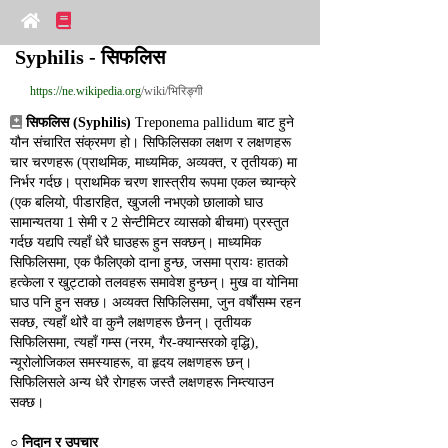
Syphilis - सिफलिस
https://ne.wikipedia.org
/wiki/भिरिङ्गी
सिफलिस (Syphilis)
 Treponema pallidum बाट हुने 
यौन संचारित संक्रमण हो। सिफिलिसका लक्षण र लक्षणहरू 
चार चरणहरू (प्राथमिक, माध्यमिक, अव्यक्त, र तृतीयक) मा 
निर्भर गर्दछ। प्राथमिक चरण शास्त्रीय रूपमा एकल च्यान्क्रे 
(एक बलियो, पीडारहित, खुजली नभएको छालाको घाउ 
सामान्यतया 1 सेमी र 2 सेन्टीमिटर व्यासको बीचमा) प्रस्तुत 
गर्दछ यद्यपि त्यहाँ धेरै घाउहरू हुन सक्छन्। माध्यमिक 
सिफिलिसमा, एक फैलिएको दाना हुन्छ, जसमा प्रायः हातको 
हत्केला र खुट्टाको तलवहरू समावेश हुन्छन्। मुख वा योनिमा 
घाउ पनि हुन सक्छ। अव्यक्त सिफिलिसमा, जुन वर्षौंसम्म रहन 
सक्छ, त्यहाँ थोरै वा कुनै लक्षणहरू छैनन्। तृतीयक 
सिफिलिसमा, त्यहाँ गम्स (नरम, गैर-क्यान्सरको वृद्धि), 
न्यूरोलोजिकल समस्याहरू, वा हृदय लक्षणहरू छन्। 
सिफिलिसले अन्य धेरै रोगहरू जस्तै लक्षणहरू निम्त्याउन 
सक्छ।
○ 
निदान र उपचार