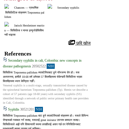
Chancres ― प्राथमिक
Secondary syphilis
 सिफिलिटिक संक्रमण Treponema pal
lidum
Jarisch Herxheimer reactio
n ― सिफिलिस र मानव इम्युनोडेफिशिय
न्सी भाइरस
 छवि खोज
References
Secondary syphilis in cali, Colombia: new concepts in
disease pathogenesis
20502522
NIH
सिफिलिस Treponema pallidum ब्याक्टेरियाबाट हुने यौनजन्य रोग हो। यस 
अध्ययनमा, हामीले 18-68 वर्ष उमेरका 57 बिरामीहरूमा सेकेन्डरी सिफिलिस भएका 
बिरामीहरूमा ध्यान केन्द्रित गर्छौं।
Venereal syphilis is a multi-stage, sexually transmitted disease caused by 
the spirochetal bacterium Treponema pallidum (Tp). Herein we describe a 
cohort of 57 patients (age 18-68 years) with secondary syphilis (SS) 
identified through a network of public sector primary health care providers 
in Cali, Colombia.
Syphilis
30521201
NIH
सिफिलिस Treponema pallidum बाट हुने ब्याक्टेरियाको संक्रमण हो। यसले विभिन्न 
रोगहरूको नक्कल गर्न सक्छ, यसलाई great imitator उपनाम कमाउन सक्छ। 
सिफिलिसले अझै पनि विश्वव्यापी रूपमा लाखौंलाई असर गर्छ तर पेनिसिलिनबाट 
प्रभावकारी रूपमा उपचार गर्न सकिन्छ।