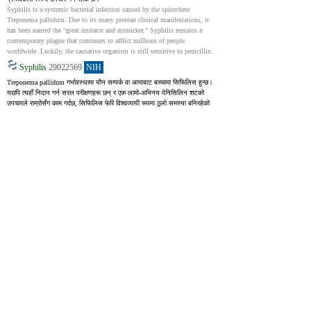
Syphilis is a systemic bacterial infection caused by the spirochete 
Treponema pallidum. Due to its many protean clinical manifestations, it 
has been named the “great imitator and mimicker.” Syphilis remains a 
contemporary plague that continues to afflict millions of people 
worldwide. Luckily, the causative organism is still sensitive to penicillin.
Syphilis
29022569
NIH
Treponema pallidum गर्भावस्थामा यौन सम्पर्क वा आमाबाट बच्चामा सिफिलिस हुन्छ। 
यद्यपि त्यहाँ निदान गर्न सरल परीक्षणहरू छन् र एक लामो-अभिनय पेनिसिलिन शटको 
उपचारले राम्रोसँग काम गर्दछ, सिफिलिस फेरि विश्वव्यापी रूपमा ठूलो समस्या बनिरहेको 
छ। यो विशेष गरी उच्च र मध्यम आय भएका देशहरूमा पुरुषहरूसँग यौनसम्पर्क गर्ने 
पुरुषहरू (MSM) मा सत्य हुन्छ। केही न्यून आय भएका देशहरूले आमाबाट बच्चामा 
सिफिलिस सर्ने समस्यालाई रोक्न WHO लक्ष्यहरू पूरा गरेका छन्, त्यहाँ एचआईभी-
सकारात्मक MSM मा सिफलिसमा चिन्ताजनक वृद्धि भएको छ।
Treponema pallidum subspecies pallidum (T. pallidum) causes syphilis 
via sexual exposure or via vertical transmission during pregnancy. Despite 
the availability of simple diagnostic tests and the effectiveness of 
treatment with a single dose of long-acting penicillin, syphilis is re-
emerging as a global public health problem, particularly among men who 
have sex with men (MSM) in high-income and middle-income countries. 
Although several low-income countries have achieved WHO targets for the 
elimination of congenital syphilis, an alarming increase in the prevalence 
of syphilis in HIV-infected MSM serves as a strong reminder of the 
tenacity of T. pallidum as a pathogen.
Congenital Syphilis
30725772
NIH
(१) बढेको कलेजो: यो प्रायः पाइन्छ र विस्तारित प्लीहासँगै हुन सक्छ। डार्कफिल्ड 
माइक्रोस्कोपी अन्तर्गत कलेजो बायोप्सी जाँच गर्दा स्पाइरोचेटको उपस्थिति प्रकट हुन 
सक्छ। कलेजो प्रकार्य परीक्षणहरूले असामान्यताहरू देखाउन सक्छ। (२) छाला पहेँलो 