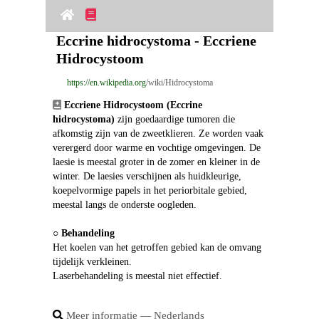
Eccrine hidrocystoma - Eccriene 
Hidrocystoom
https://en.wikipedia.org
/wiki/Hidrocystoma
Eccriene Hidrocystoom (Eccrine 
hidrocystoma)
 zijn goedaardige tumoren die 
afkomstig zijn van de zweetklieren. Ze worden vaak 
verergerd door warme en vochtige omgevingen. De 
laesie is meestal groter in de zomer en kleiner in de 
winter. De laesies verschijnen als huidkleurige, 
koepelvormige papels in het periorbitale gebied, 
meestal langs de onderste oogleden.
○ 
Behandeling
Het koelen van het getroffen gebied kan de omvang 
tijdelijk verkleinen.
Laserbehandeling is meestal niet effectief.
Meer informatie ― Nederlands