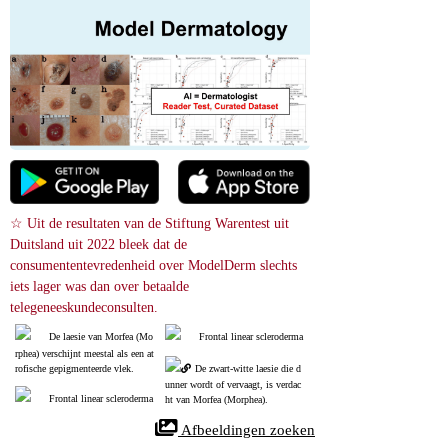
☆ Uit de resultaten van de Stiftung Warentest uit 
Duitsland uit 2022 bleek dat de 
consumententevredenheid over ModelDerm slechts 
iets lager was dan over betaalde 
telegeneeskundeconsulten.
De laesie van Morfea (Mo
Frontal linear scleroderma
rphea) verschijnt meestal als een at
rofische gepigmenteerde vlek.
De zwart‑witte laesie die d
unner wordt of vervaagt, is verdac
Frontal linear scleroderma
ht van Morfea (Morphea).
 Afbeeldingen zoeken