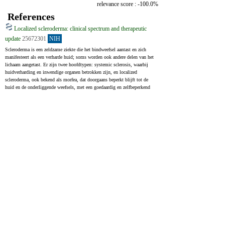
relevance score : -100.0%
References
Localized scleroderma: clinical spectrum and therapeutic
update
25672301
NIH
Scleroderma is een zeldzame ziekte die het bindweefsel aantast en zich 
manifesteert als een verharde huid; soms worden ook andere delen van het 
lichaam aangetast. Er zijn twee hoofdtypen: systemic sclerosis, waarbij 
huidverharding en inwendige organen betrokken zijn, en localized 
scleroderma, ook bekend als morfea, dat doorgaans beperkt blijft tot de 
huid en de onderliggende weefsels, met een goedaardig en zelfbeperkend 
verloop. Hoewel gelokaliseerde sclerodermie ongebruikelijk is en de 
oorzaak ervan onduidelijk, suggereert recent onderzoek dat het ook interne 
organen kan aantasten en tot verschillende gezondheidsproblemen kan 
leiden. Vroegtijdige behandeling is cruciaal om complicaties te 
voorkomen, gezien de potentiële ernst van localized scleroderma.
Scleroderma is a rare connective tissue disease that is manifested by 
cutaneous sclerosis and variable systemic involvement. Two categories of 
scleroderma are known: systemic sclerosis, characterized by cutaneous 
sclerosis and visceral involvement, and localized scleroderma or morphea 
which classically presents benign and self-limited evolution and is 
confined to the skin and/or underlying tissues. Localized scleroderma is a 
rare disease of unknown etiology. Recent studies show that the localized 
form may affect internal organs and have variable morbidity. Treatment 
should be started very early, before complications occur due to the high 
morbidity of localized scleroderma.
Upcoming treatments for morphea
34272836
NIH
Morphea, ook bekend als gelokaliseerde sclerodermie, is een zeldzame 