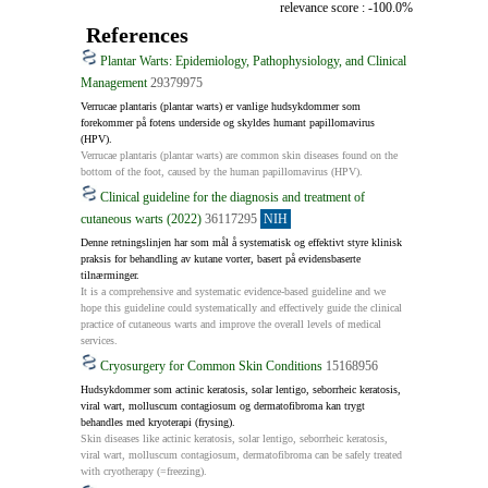
relevance score : -100.0%
References
Plantar Warts: Epidemiology, Pathophysiology, and Clinical
Management
29379975
Verrucae plantaris (plantar warts) er vanlige hudsykdommer som 
forekommer på fotens underside og skyldes humant papillomavirus 
(HPV).
Verrucae plantaris (plantar warts) are common skin diseases found on the 
bottom of the foot, caused by the human papillomavirus (HPV).
Clinical guideline for the diagnosis and treatment of
cutaneous warts (2022)
36117295
NIH
Denne retningslinjen har som mål å systematisk og effektivt styre klinisk 
praksis for behandling av kutane vorter, basert på evidensbaserte 
tilnærminger.
It is a comprehensive and systematic evidence-based guideline and we 
hope this guideline could systematically and effectively guide the clinical 
practice of cutaneous warts and improve the overall levels of medical 
services.
Cryosurgery for Common Skin Conditions
15168956
Hudsykdommer som actinic keratosis, solar lentigo, seborrheic keratosis, 
viral wart, molluscum contagiosum og dermatofibroma kan trygt 
behandles med kryoterapi (frysing).
Skin diseases like actinic keratosis, solar lentigo, seborrheic keratosis, 
viral wart, molluscum contagiosum, dermatofibroma can be safely treated 
with cryotherapy (=freezing).