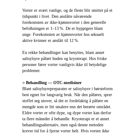
Vorter er svært vanlige, og de fleste blir smittet på et 
tidspunkt i livet. Den anslåtte nåværende 
forekomsten av ikke‑kjønnsvorter i den generelle 
befolkningen er 1–13 %. De er hyppigere blant 
unge. Forekomsten av kjønnsvorter hos seksuelt 
aktive kvinner er anslått til 12 %.
En rekke behandlinger kan benyttes, blant annet 
salisylsyre påført huden og kryoterapi. Hos friske 
personer fører vorter vanligvis ikke til betydelige 
problemer.
○ 
Behandling ― OTC‑medisiner
Blant salisylsyrepreparater er salisylsyre i børsteform 
best egnet for langvarig bruk. Når den påføres, sprer 
stoffet seg utover, så det er fordelaktig å påføre en 
mengde som er litt smalere enn det berørte området. 
Eldre vorter er ofte dype, og dype vorter kan derfor 
ta flere måneder å behandle. Kryoterapi er et annet 
behandlingsalternativ, men også denne metoden 
krever tid for å fjerne vorter helt. Hvis vorten ikke 