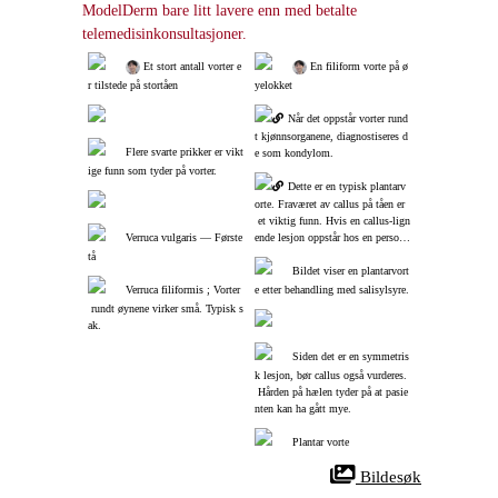
ModelDerm bare litt lavere enn med betalte 
telemedisinkonsultasjoner.
 Et stort antall vorter e
 En filiform vorte på ø
r tilstede på stortåen
yelokket
Når det oppstår vorter rund
t kjønnsorganene, diagnostiseres d
Flere svarte prikker er vikt
e som kondylom.
ige funn som tyder på vorter.
Dette er en typisk plantarv
orte. Fraværet av callus på tåen er
 et viktig funn. Hvis en callus‑lign
Verruca vulgaris ― Første 
ende lesjon oppstår hos en person
 uten tidligere historie med callus, 
tå
er det vanligvis en vorte.
Bildet viser en plantarvort
Verruca filiformis ; Vorter
e etter behandling med salisylsyre.
 rundt øynene virker små. Typisk s
ak.
Siden det er en symmetris
k lesjon, bør callus også vurderes.
 Hården på hælen tyder på at pasie
nten kan ha gått mye.
Plantar vorte
 Bildesøk