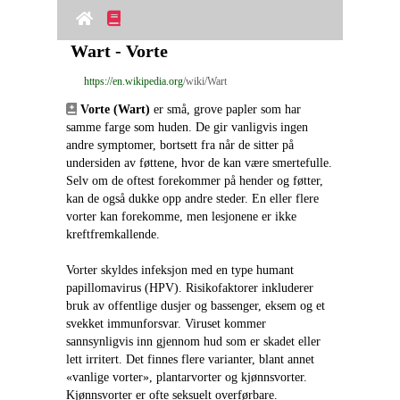
Wart - Vorte
https://en.wikipedia.org
/wiki/Wart
Vorte (Wart)
 er små, grove papler som har 
samme farge som huden. De gir vanligvis ingen 
andre symptomer, bortsett fra når de sitter på 
undersiden av føttene, hvor de kan være smertefulle. 
Selv om de oftest forekommer på hender og føtter, 
kan de også dukke opp andre steder. En eller flere 
vorter kan forekomme, men lesjonene er ikke 
kreftfremkallende.
Vorter skyldes infeksjon med en type humant 
papillomavirus (HPV). Risikofaktorer inkluderer 
bruk av offentlige dusjer og bassenger, eksem og et 
svekket immunforsvar. Viruset kommer 
sannsynligvis inn gjennom hud som er skadet eller 
lett irritert. Det finnes flere varianter, blant annet 
«vanlige vorter», plantarvorter og kjønnsvorter. 
Kjønnsvorter er ofte seksuelt overførbare.