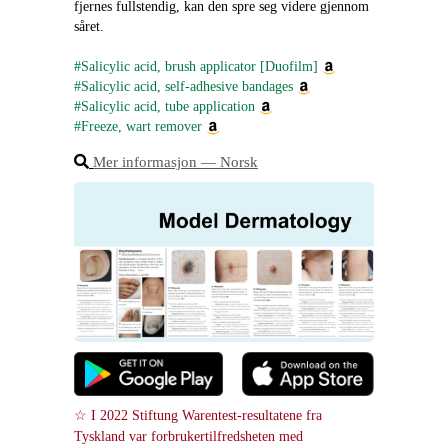
fjernes fullstendig, kan den spre seg videre gjennom 
såret.
#Salicylic acid, brush applicator [Duofilm]
#Salicylic acid, self-adhesive bandages
#Salicylic acid, tube application
#Freeze, wart remover
Mer informasjon ― Norsk
☆ I 2022 Stiftung Warentest-resultatene fra 
Tyskland var forbrukertilfredsheten med 