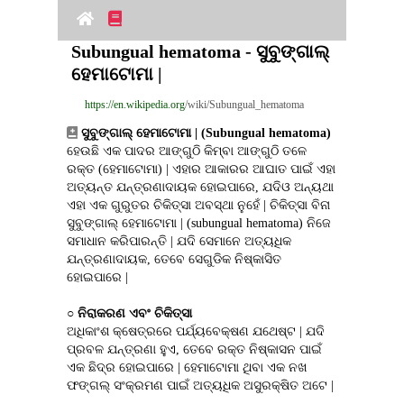
Subungual hematoma - ସୁବୁଙ୍ଗାଲ୍ 
ହେମାଟୋମା |
https://en.wikipedia.org
/wiki/Subungual_hematoma
ସୁବୁଙ୍ଗାଲ୍ ହେମାଟୋମା | (Subungual hematoma)
ହେଉଛି ଏକ ପାଦର ଆଙ୍ଗୁଠି କିମ୍ବା ଆଙ୍ଗୁଠି ତଳେ 
ରକ୍ତ (ହେମାଟୋମା) | ଏହାର ଆକାରର ଆଘାତ ପାଇଁ ଏହା 
ଅତ୍ୟନ୍ତ ଯନ୍ତ୍ରଣାଦାୟକ ହୋଇପାରେ, ଯଦିଓ ଅନ୍ୟଥା 
ଏହା ଏକ ଗୁରୁତର ଚିକିତ୍ସା ଅବସ୍ଥା ନୁହେଁ | ଚିକିତ୍ସା ବିନା 
ସୁବୁଙ୍ଗାଲ୍ ହେମାଟୋମା | (subungual hematoma) ନିଜେ 
ସମାଧାନ କରିପାରନ୍ତି | ଯଦି ସେମାନେ ଅତ୍ୟଧିକ 
ଯନ୍ତ୍ରଣାଦାୟକ, ତେବେ ସେଗୁଡିକ ନିଷ୍କାସିତ 
ହୋଇପାରେ |
○ 
ନିରାକରଣ ଏବଂ ଚିକିତ୍ସା
ଅଧିକାଂଶ କ୍ଷେତ୍ରରେ ପର୍ଯ୍ୟବେକ୍ଷଣ ଯଥେଷ୍ଟ | ଯଦି 
ପ୍ରବଳ ଯନ୍ତ୍ରଣା ହୁଏ, ତେବେ ରକ୍ତ ନିଷ୍କାସନ ପାଇଁ 
ଏକ ଛିଦ୍ର ହୋଇପାରେ | ହେମାଟୋମା ଥିବା ଏକ ନଖ 
ଫଙ୍ଗଲ୍ ସଂକ୍ରମଣ ପାଇଁ ଅତ୍ୟଧିକ ଅସୁରକ୍ଷିତ ଅଟେ |