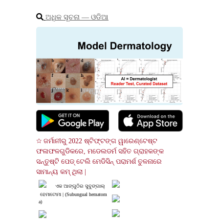
ଅଧିକ ସୂଚନା ― ଓଡିଆ
☆ ଜର୍ମାନୀରୁ 2022 ଷ୍ଟିଫ୍ଟଙ୍ଗ ୱାରେଣ୍ଟେଷ୍ଟ 
ଫଳାଫଳଗୁଡିକରେ, ମଡେଲଡର୍ମ ସହିତ ଗ୍ରାହକଙ୍କ 
ସନ୍ତୁଷ୍ଟି ପେଡ୍ ଟେଲି ମେଡିସିନ୍ ପରାମର୍ଶ ତୁଳନାରେ 
ସାମାନ୍ୟ କମ୍ ଥିଲା |
ଏକ ଆଙ୍ଗୁଠିର ସୁବୁଙ୍ଗାଲ୍
 ହେମାଟୋମା | (Subungual hematom
a)